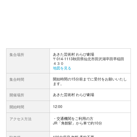
あきた芸術村 わらび劇場
集合場所
〒014-1113秋田県仙北市田沢湖卒田早稲田
４３０
地図を見る
開始時間の15分前までに受付をお願いいたし
集合時間
ます。
あきた芸術村 わらび劇場
開催場所
12:00
開始時間
交通機関をご利用の方
アクセス方法
JR「角館駅」から車で約10分
100台収容 無料 予約不要