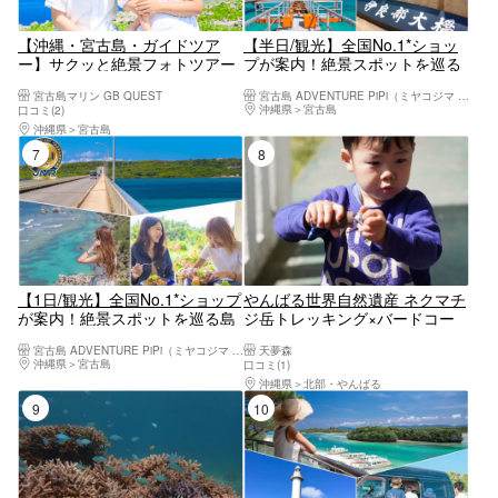
【沖縄・宮古島・ガイドツア
【半日/観光】全国No.1*ショッ
ー】サクッと絶景フォトツアー
プが案内！絶景スポットを巡る
＜ドローン撮影付き＞SNS映
島内観光ガイド付きフォトツア
宮古島マリン GB QUEST
宮古島 ADVENTURE PiPi（ミヤコジマ アドベンチャー ピピ）
え！家族・女子旅・カップルに
ー｜高画質写真・送迎全て込み
沖縄県
宮古島
口コミ(2)
おすすめ！写真データ全てお渡
沖縄県
宮古島
し
7位
8位
【1日/観光】全国No.1*ショップ
やんばる世界自然遺産 ネクマチ
が案内！絶景スポットを巡る島
ジ岳トレッキング×バードコー
内観光ガイド付きフォトツアー
ル体験
宮古島 ADVENTURE PiPi（ミヤコジマ アドベンチャー ピピ）
天夢森
｜高画質写真・送迎全て込み
沖縄県
宮古島
口コミ(1)
沖縄県
北部・やんばる
9位
10位