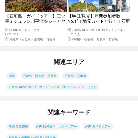
【石垣島・ガイドツアー】三ツ
【半日/観光】年間参加者数
星ミシュラン川平湾をシーカヤ
No.1*！地元ガイドと行く！石垣
ックでマングローブ探検と青の
島の絶景＆隠れスポット観光フ
NOBUガイドワークス
石垣島 ADVENTURE PiPi（イシガキジマアドベンチャーピピ）
洞窟でシュノーケルを満喫でき
ォトツアー
口コミ(1)
口コミ(1)
る盛りだくさんのツアー
沖縄県
石垣島・西表島・竹富島
沖縄県
石垣島・西表島・竹富島
関連エリア
沖縄
石垣島・西表島・竹富島
石垣島・石垣市
石垣島 ADVENTURE PiPi（イシガキジマアドベンチャーピピ）
関連キーワード
沖縄 体験観光
沖縄 観光案内・ガイドツアー
沖縄 ガイドツアー
石垣島・西表島・竹富島 体験観光