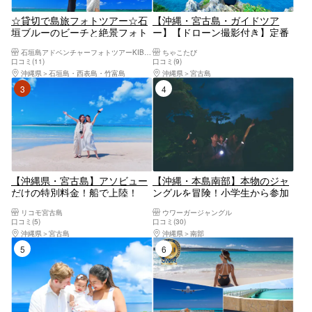
☆貸切で島旅フォトツアー☆石
【沖縄・宮古島・ガイドツア
垣ブルーのビーチと絶景フォト
ー】【ドローン撮影付き】定番
スポットで写真撮影体験☆『観
から穴場スポットまでご案内！
石垣島アドベンチャーフォトツアーKIBOU
ちゃこたび
光も貸切』アドベンチャーフォ
絶景制覇ツアー
口コミ(11)
口コミ(9)
トツアー♪感謝を込めSALE中
沖縄県
石垣島・西表島・竹富島
沖縄県
宮古島
♪☆選べる「午前or午後」写真
3位
4位
と動画も無料プレゼント♪
【沖縄県・宮古島】アソビュー
【沖縄・本島南部】本物のジャ
だけの特別料金！船で上陸！
ングルを冒険！小学生から参加
『ユニの浜』ツアー！ドローン
できるナイトトツアー【レンタ
リコモ宮古島
ウワーガージャングル
撮影無料！5分で到着！ツアー
ルウェア付き】
口コミ(5)
口コミ(30)
時間1時間！2歳児以下無料！即
沖縄県
宮古島
沖縄県
南部
予約OK！
5位
6位