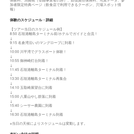
加者限定特典ページ（飲食店で利用できるクーポン、穴場スポット情
報）
体験のスケジュール・詳細
【ツアー当日のスケジュール例】
8:50 石垣港離島ターミナル前/ホテルでガイドと合流！
↓
9:15 名倉湾沿いのマングローブに到着！
↓
10:00 川平湾でグラスボート体験！
↓
10:55 御神崎灯台到着！
↓
11:45 石垣港離島ターミナル到着！
↓
13:30 石垣港離島ターミナル再集合
↓
14:10 玉取崎展望台に到着
↓
15:00 八重山やし群落に到着
↓
15:40 シーサー農園に到着
↓
16:30 石垣港離島ターミナル到着
※当日の天候によりスケジュールは変動します。