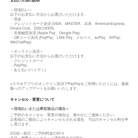
支払い方法の説明
＜現地払い＞
以下のお支払い方法からお選びいただけます。
・現金
・クレジットカード決済 (VISA、MASTER、JCB、AmericanExpress、
Diners Club、DISCOVER)
・非接触型決済 (Apple Pay、Google Pay)
・QRコード決済 (PayPay、LINE Pay、メルペイ、auPay、AliPay、
WeChatPay)
＜オンライン決済＞
以下のお支払い方法からお選びいただけます。
・クレジットカード
・PayPay
・あと払い(ペイディ)
※スマホアプリのオンライン決済でPayPayをご利用いただくには、最新
版へのアップデートをお願いいたします。
キャンセル・変更について
＜現地払いまたは事前振込の場合＞
ご予約のキャンセル・変更の場合は、速やかにご連絡ください。
お客様のご都合によりキャンセルされる場合、下記のキャンセル料を申
し受けます。
2日前～前日：ご予約料金の50％
当日・無断キャンセル：ご予約料金の100％