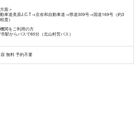
方面＞
動車道美原J.C.T→京奈和自動車道→県道309号→国道169号（約3
程度）
機関をご利用の方
野市駅からバスで60分（北山村営バス）
収容 無料 予約不要