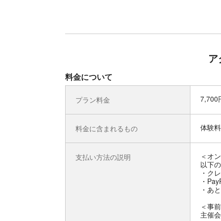
ア
料金について
7,70
プラン料金
体験料
料金に含まれるもの
＜オン
支払い方法の説明
以下の
・クレ
・Pay
・あと
＜事前
主催会