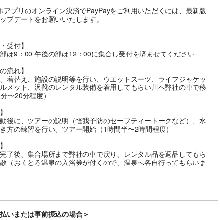
ホアプリのオンライン決済でPayPayをご利用いただくには、最新版
ップデートをお願いいたします。
・受付】
部は9：00 午後の部は12：00に集合し受付を済ませてください
の流れ】
、着替え、施設の説明等を行い、ウエットスーツ、ライフジャケッ
ルメット、沢靴のレンタル装備を着用してもらい川へ弊社の車で移
0分〜20分程度）
】
動後に、ツアーの説明（怪我予防のセーフティートークなど）、水
き方の練習を行い、ツアー開始（1時間半〜2時間程度）
】
完了後、集合場所まで弊社の車で戻り、レンタル品を返品してもら
散（おくとろ温泉の入浴券が付くので、温泉へ各自行ってもらいま
払いまたは事前振込の場合＞