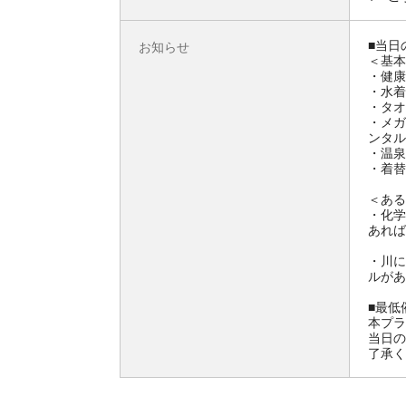
■当日
お知らせ
＜基本
・健康
・水着
・タオ
・メガ
ンタル
・温泉
・着替
＜ある
・化学
あれば
・川に
ルがあ
■最低
本プラ
当日の
了承く