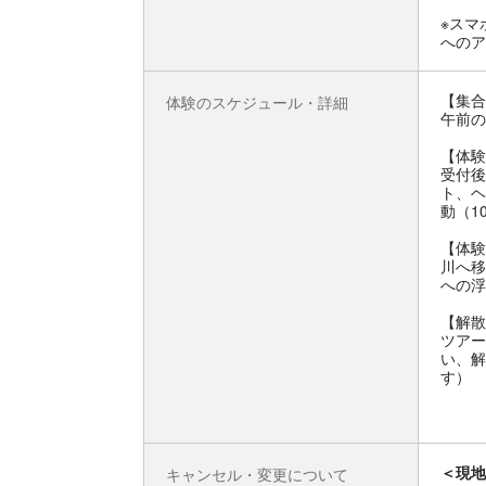
※スマ
へのア
【集合
体験のスケジュール・詳細
午前の
【体験
受付後
ト、ヘ
動（1
【体験
川へ移
への浮
【解散
ツアー
い、解
す）
＜現地
キャンセル・変更について