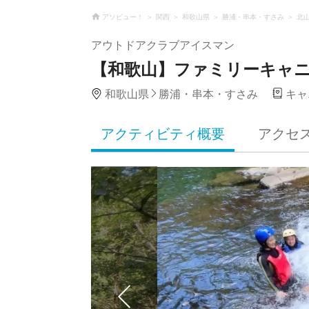
アソビュー！
関西
和歌山県
勝浦・串本・すさみ
北
アウトドアクラブアイスマン
【和歌山】ファミリーキャ
和歌山県
勝浦・串本・すさみ
キャ
アクティビティ概要
アクセ