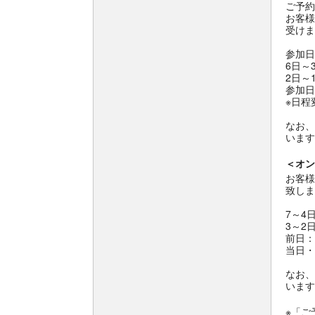
ご予約
お客様
受けま
参加日
6日～
2日～
参加日
※日程
なお、
います
＜オン
お客様
致しま
7～4
3～2
前日：
当日・
なお、
います
※「ご