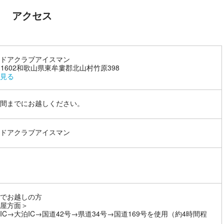
アクセス
ドアクラブアイスマン
7-1602和歌山県東牟婁郡北山村竹原398
見る
間までにお越しください。
ドアクラブアイスマン
でお越しの方
屋方面＞
IC→大泊IC→国道42号→県道34号→国道169号を使用（約4時間程