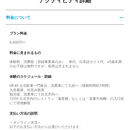
アクティビティ詳細
料金について
プラン料金
6,400円〜
料金に含まれるもの
体験料、消費税（登録事業者のみ）、車代、日本語ガイド代 ※3歳未満
のお子様は無料ですが、座席は含まれません
体験のスケジュール・詳細
08:45 台北駅東一門集合、混乗車にて九份へ（移動時間約1時間）
九份着後、街並み散策
観光後、混乗車にて台北市内へ
13:00 台北市内のレストラン「逸香樓」もしくは「老董牛肉麵」の入口前
にて現地解散
支払い方法の説明
＜オンライン決済＞
以下のお支払い方法からお選びいただけます。