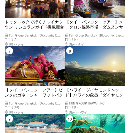
トゥクトゥクで行くチャイナタ
【タイ・バンコク・ツアー】メ
ウン ミシュランガイド掲載屋台
ークロン線路市場・ダムヌンサ
ツアー・バンコク市内ツアー ＜
ドゥアック水上マーケットツア
Fun Group Bangkok（Bigcountry Experience Co. Ltd)
Fun Group Bangkok（Bigcountry Experience Co. Ltd)
英語ガイド・日本語カスタマー
ー（バンコク発・日本語ガイ
口コミ(5)
口コミ(4)
サポート/4食付き＞
ド・ホテルお迎え付）
海外
タイ
海外
タイ
7位
8位
【タイ・バンコク・ツアー】ピ
【ハワイ・ダイヤモンドヘッ
ンクのガネーシャ・ワットパク
ド】ハワイの象徴『ダイヤモン
ナム 半日ツアー (バンコク発 /
ドヘッド』早朝ハイキング
Fun Group Bangkok（Bigcountry Experience Co. Ltd)
FUN GROUP HAWAII INC.
午前発 / 日本語ガイド / ホテル
口コミ(18)
口コミ(2)
お迎え付き)
海外
タイ
海外
ハワイ
9位
10位