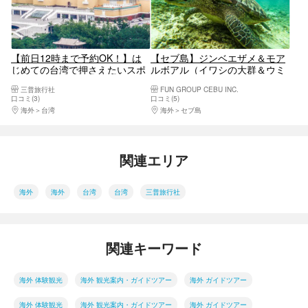
【前日12時まで予約OK！】は
【セブ島】ジンベエザメ＆モア
じめての台湾で押さえたいスポ
ルボアル（イワシの大群＆ウミ
ット満載！台北市内観光ツアー
ガメ）日帰りシュノーケリング
三普旅行社
FUN GROUP CEBU INC.
（鼎泰豊ランチ付き）＜日本語
ツアー
口コミ(3)
口コミ(5)
ガイド＞
海外
台湾
海外
セブ島
関連エリア
海外
海外
台湾
台湾
三普旅行社
関連キーワード
海外 体験観光
海外 観光案内・ガイドツアー
海外 ガイドツアー
海外 体験観光
海外 観光案内・ガイドツアー
海外 ガイドツアー