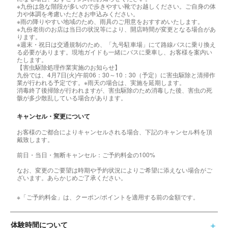
※九份は急な階段が多いので歩きやすい靴でお越しください。ご自身の体
力や体調を考慮いただきお申込みください。
※雨の降りやすい地域のため、雨具のご用意をおすすめいたします。
※九份老街のお店は当日の状況等により、開店時間が変更となる場合があ
ります。
※週末・祝日は交通規制のため、「九号駐車場」にて路線バスに乗り換え
る必要があります。現地ガイドも一緒にバスに乗車し、お客様を案内い
たします。
【害虫駆除処理作業実施のお知らせ】
九份では、4月7日(火)午前06：30～10：30（予定）に害虫駆除と清掃作
業が行われる予定です。※雨天の場合は、実施を延期します。
消毒終了後掃除が行われますが、害虫駆除のため消毒した後、害虫の死
骸が多少散乱している場合があります。
キャンセル・変更について
お客様のご都合によりキャンセルされる場合、下記のキャンセル料を頂
戴致します。
前日・当日・無断キャンセル：ご予約料金の100%
なお、変更のご要望は時期や予約状況によりご希望に添えない場合がご
ざいます。あらかじめご了承ください。
※「ご予約料金」は、クーポン/ポイントを適用する前の金額です。
体験時間について