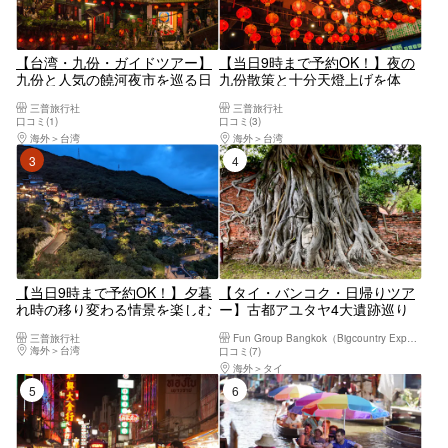
【台湾・九份・ガイドツアー】
【当日9時まで予約OK！】夜の
九份と人気の饒河夜市を巡る日
九份散策と十分天燈上げを体
帰り観光ツアー（夕食付きプラ
験！2大観光スポットをピンポ
三普旅行社
三普旅行社
ン）
イントに楽しむナイトツアー＜
口コミ(1)
口コミ(3)
日本語ガイド・士林夜市やマッ
海外
台湾
海外
台湾
サージ店で解散OK＞
3位
4位
【当日9時まで予約OK！】夕暮
【タイ・バンコク・日帰りツア
れ時の移り変わる情景を楽しむ
ー】古都アユタヤ4大遺跡巡り
サンセット九份ツアー＜日本語
日帰りツアー（バンコク発・日
三普旅行社
Fun Group Bangkok（Bigcountry Experience Co. Ltd)
ガイド・士林夜市やマッサージ
本語ガイド・ランチ・ホテルお
海外
台湾
口コミ(7)
店で解散OK＞
迎え付）
海外
タイ
5位
6位