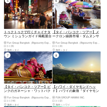
5位
6位
トゥクトゥクで行くチャイナタ
【タイ・バンコク・ツアー】メ
ウン ミシュランガイド掲載屋台
ークロン線路市場・ダムヌンサ
ツアー・バンコク市内ツアー ＜
ドゥアック水上マーケットツア
Fun Group Bangkok（Bigcountry Experience Co. Ltd)
Fun Group Bangkok（Bigcountry Experience Co. Ltd)
英語ガイド・日本語カスタマー
ー（バンコク発・日本語ガイ
口コミ(5)
口コミ(4)
サポート/4食付き＞
ド・ホテルお迎え付）
海外
タイ
海外
タイ
7位
8位
【タイ・バンコク・ツアー】ピ
【ハワイ・ダイヤモンドヘッ
ンクのガネーシャ・ワットパク
ド】ハワイの象徴『ダイヤモン
ナム 半日ツアー (バンコク発 /
ドヘッド』早朝ハイキング
Fun Group Bangkok（Bigcountry Experience Co. Ltd)
FUN GROUP HAWAII INC.
午前発 / 日本語ガイド / ホテル
口コミ(18)
口コミ(2)
お迎え付き)
海外
タイ
海外
ハワイ