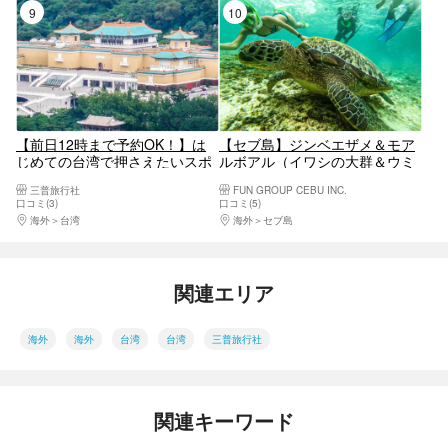
9位
10位
【前日12時まで予約OK！】は
【セブ島】ジンベエザメ＆モア
じめての台湾で押さえたいスポ
ルボアル（イワシの大群＆ウミ
ット満載！台北市内観光ツアー
ガメ）日帰りシュノーケリング
三普旅行社
FUN GROUP CEBU INC.
（鼎泰豊ランチ付き）＜日本語
ツアー
口コミ(3)
口コミ(5)
ガイド＞
海外
台湾
海外
セブ島
関連エリア
海外
海外
台湾
台湾
三普旅行社
関連キーワード