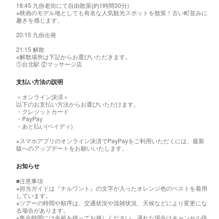
18:45 九份老街にて自由散策(約1時間30分)
※映画のモデル地としても有名な人気観光スポットを散策！古い町並みに
趣きを感じます。
20:15 九份出発
21:15 解散
※解散場所は下記からお選びいただきます。
①台北駅 ②マッサージ店
支払い方法の説明
＜オンライン決済＞
以下のお支払い方法からお選びいただけます。
・クレジットカード
・PayPay
・あと払い(ペイディ)
※スマホアプリのオンライン決済でPayPayをご利用いただくには、最新
版へのアップデートをお願いいたします。
お知らせ
■注意事項
※担当ガイドは『ナルワント』の文字が入ったオレンジ色のベストを着用
しています。
※ツアーの時間や順序は、交通状況や混雑状況、天候などにより変更にな
る場合があります。
※集合時間には余裕を持ってお越しください。遅れた場合はキャンセル扱