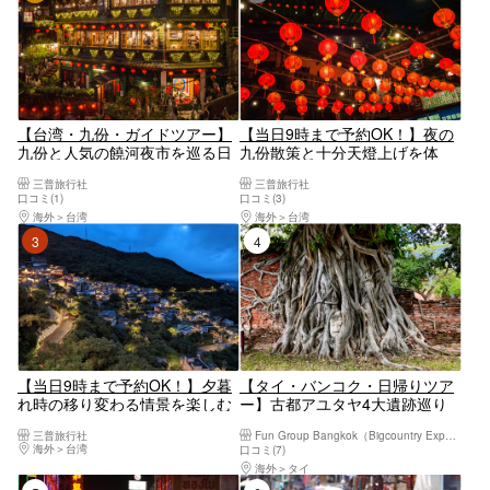
【台湾・九份・ガイドツアー】
【当日9時まで予約OK！】夜の
九份と人気の饒河夜市を巡る日
九份散策と十分天燈上げを体
帰り観光ツアー（夕食付きプラ
験！2大観光スポットをピンポ
三普旅行社
三普旅行社
ン）
イントに楽しむナイトツアー＜
口コミ(1)
口コミ(3)
日本語ガイド・士林夜市やマッ
海外
台湾
海外
台湾
サージ店で解散OK＞
3位
4位
【当日9時まで予約OK！】夕暮
【タイ・バンコク・日帰りツア
れ時の移り変わる情景を楽しむ
ー】古都アユタヤ4大遺跡巡り
サンセット九份ツアー＜日本語
日帰りツアー（バンコク発・日
三普旅行社
Fun Group Bangkok（Bigcountry Experience Co. Ltd)
ガイド・士林夜市やマッサージ
本語ガイド・ランチ・ホテルお
海外
台湾
口コミ(7)
店で解散OK＞
迎え付）
海外
タイ