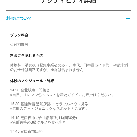
アクティビティ詳細
料金について
プラン料金
受付期間外
料金に含まれるもの
体験料、消費税（登録事業者のみ）、車代、日本語ガイド代 ※3歳未満
のお子様は無料ですが、座席は含まれません
体験のスケジュール・詳細
14:30 台北駅東一門集合
※当日、オレンジ色のベストを着たガイドにお声掛けください。
15:30 基隆到着 造船所跡 ・カラフルハウス見学
※港町のフォトジェニックなスポットをご案内。
16:15 廟口夜市で自由散策(約1時間30分)
※港町独特のB級グルメを食べ歩き！
17:45 廟口夜市出発