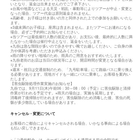
いとなり、返金は出来ませんのでご了承下さい。
※台風や地震などによる天災・戦乱・暴動等によりツアーが中止・変更と
なった場合、ツアー代金は原則返金されません。
※高齢者、お子様は付き添いの方と同伴された上での参加をお願いいたし
ます。
※3歳未満のお子様は、座席は含まれません。またツアーにお連れになる
場合、必ずご予約時にお知らせください。
※当ツアーは最低催行人数の規定があり、お支払い後、最終的に人数に満
たなかった場合は催行中止となり、返金をいたします。
※九份は急な階段が多いので歩きやすい靴でお越しください。ご自身の体
力や体調を考慮いただきお申込みください。
※雨の降りやすい地域のため、雨具のご用意をおすすめいたします。
※九份老街のお店は当日の状況等により、開店時間が変更となる場合があ
ります。
※週末・祝日は交通規制のため、「九号駐車場」にて路線バスに乗り換え
る必要があります。現地ガイドも一緒にバスに乗車し、お客様を案内い
たします。
【害虫駆除処理作業実施のお知らせ】
九份では、9月11日(木)午前06：30～08：00（予定）に害虫駆除と清掃
作業が行われる予定です。※雨天の場合は、実施を延期します。
消毒終了後掃除が行われますが、害虫駆除のため消毒した後、害虫の死
骸が多少散乱している場合があります。
キャンセル・変更について
お客様のご都合によりキャンセルされる場合、いかなる事由による場合
も払い戻しできません。
※「ご予約料金」は、クーポン/ポイントを適用する前の金額です。