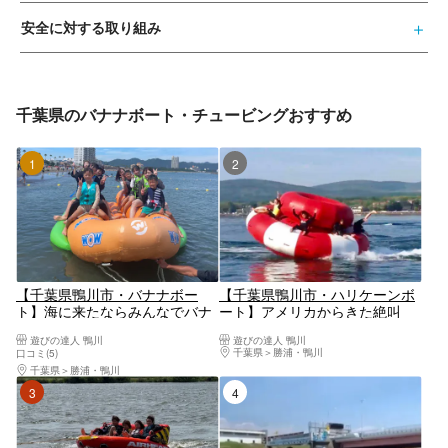
安全に対する取り組み
千葉県のバナナボート・チュービングおすすめ
1位
2位
【千葉県鴨川市・バナナボー
【千葉県鴨川市・ハリケーンボ
ト】海に来たならみんなでバナ
ート】アメリカからきた絶叫
ナボートに乗ろう！
系！ハリケーンボート！
遊びの達人 鴨川
遊びの達人 鴨川
千葉県
勝浦・鴨川
口コミ(5)
千葉県
勝浦・鴨川
3位
4位