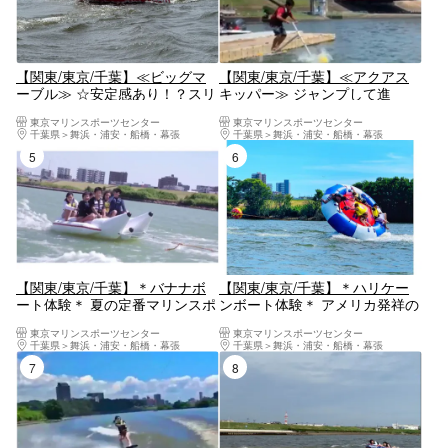
【関東/東京/千葉】≪ビッグマ
【関東/東京/千葉】≪アクアス
ーブル≫ ☆安定感あり！？スリ
キッパー≫ ジャンプして進
ルと爽快必須でスリル満点！ 家
む！？新感覚アクティビティ ☆
東京マリンスポーツセンター
東京マリンスポーツセンター
族・カップル・友達・1人でも
カップル・友達・１人でも楽し
千葉県
舞浜・浦安・船橋・幕張
千葉県
舞浜・浦安・船橋・幕張
楽しめる♪
める♪
5位
6位
【関東/東京/千葉】＊バナナボ
【関東/東京/千葉】＊ハリケー
ート体験＊ 夏の定番マリンスポ
ンボート体験＊ アメリカ発祥の
ーツ！［スリル×爽快感］初心
【超～絶叫系アクティビティ
東京マリンスポーツセンター
東京マリンスポーツセンター
者も◎お手頃アクティビティ☆
ー】☆ダイナミック＆スリリン
千葉県
舞浜・浦安・船橋・幕張
千葉県
舞浜・浦安・船橋・幕張
ファミリー・カップル・女性同
グを求める方必見！！ カップ
7位
8位
士で楽しもう♪
ル・女性同士・ファミリーで楽
しめる♪