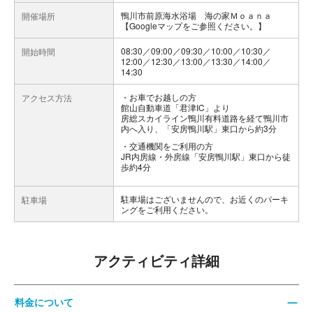
鴨川市前原海水浴場 海の家Ｍｏａｎａ
開催場所
【Googleマップをご参照ください。】
08:30／09:00／09:30／10:00／10:30／
開始時間
12:00／12:30／13:00／13:30／14:00／
14:30
お車でお越しの方
アクセス方法
館山自動車道「君津IC」より
房総スカイライン鴨川有料道路を経て鴨川市
内へ入り、「安房鴨川駅」東口から約3分
交通機関をご利用の方
JR内房線・外房線「安房鴨川駅」東口から徒
歩約4分
駐車場はございませんので、お近くのパーキ
駐車場
ングをご利用ください。
アクティビティ詳細
料金について