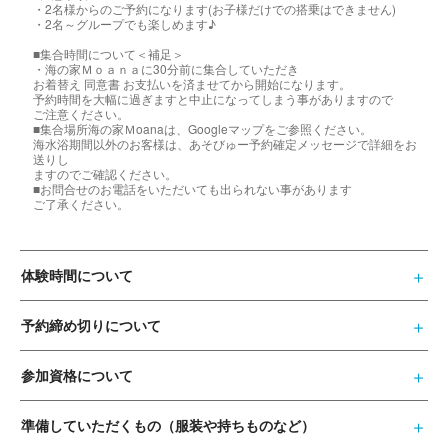
・2名様からのご予約になります(お子様だけでの搭乗はできません)
・2名～グループでも楽しめます♪
■集合時間について＜補足＞
・海の家Ｍｏａｎａに30分前に集合していただき
お着替え 同意書 お支払いを済ませてから開始になります。
予約時間を大幅に過ぎますと中止になってしまう事がありますので
ご注意ください。
■集合場所海の家Ｍoanaは、Googleマップをご参照ください。
海水浴期間以外のお客様は、あそびゅー予約確定メッセージで詳細をお
送りし
ますのでご確認ください。
■お問合せのお電話をいただいても出られない事があります
ご了承ください。
体験時間について
予約締め切りについて
参加資格について
準備していただくもの（服装や持ちものなど）