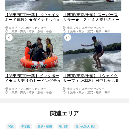
【関東/東京/千葉】《ウェイク
【関東/東京/千葉】スーパース
ボード体験》★ダイナミック×
リラー★ ３～４人乗りのトー
疾走感！30分でスノーボード８
イングチューブ！爽快、大爆
東京マリンスポーツセンター
東京マリンスポーツセンター
時間分の体力を消耗！？
走、水浴び必須！
千葉県
舞浜・浦安・船橋・幕張
千葉県
舞浜・浦安・船橋・幕張
9位
10位
【関東/東京/千葉】ビックボー
【関東/東京/千葉】《ウェイク
イ★４人乗りのトーイングチュ
サーフィン体験》日中しかも川
ーブ！バランスが大事で一人落
でサーフィン！！波待ち無し☆
東京マリンスポーツセンター
東京マリンスポーツセンター
ちるとみんな落ちたりするです
練習にも最適！！
千葉県
舞浜・浦安・船橋・幕張
千葉県
舞浜・浦安・船橋・幕張
転覆リスクの高いアイテム
関連エリア
関東
千葉県
勝浦・鴨川
鴨川市
遊びの達人 鴨川