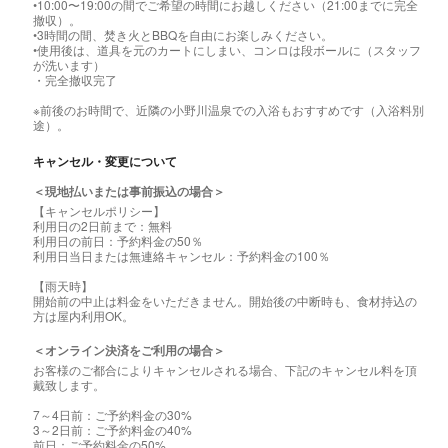
•10:00〜19:00の間でご希望の時間にお越しください（21:00までに完全
撤収）。
•3時間の間、焚き火とBBQを自由にお楽しみください。
•使用後は、道具を元のカートにしまい、コンロは段ボールに（スタッフ
が洗います）
・完全撤収完了
※前後のお時間で、近隣の小野川温泉での入浴もおすすめです（入浴料別
途）。
キャンセル・変更について
＜現地払いまたは事前振込の場合＞
【キャンセルポリシー】
利用日の2日前まで：無料
利用日の前日：予約料金の50％
利用日当日または無連絡キャンセル：予約料金の100％
【雨天時】
開始前の中止は料金をいただきません。開始後の中断時も、食材持込の
方は屋内利用OK。
＜オンライン決済をご利用の場合＞
お客様のご都合によりキャンセルされる場合、下記のキャンセル料を頂
戴致します。
7～4日前：ご予約料金の30%
3～2日前：ご予約料金の40%
前日：ご予約料金の50%