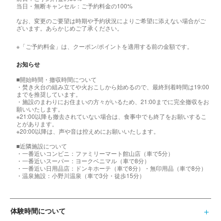
当日・無断キャンセル：ご予約料金の100%
なお、変更のご要望は時期や予約状況によりご希望に添えない場合がご
ざいます。あらかじめご了承ください。
※「ご予約料金」は、クーポン/ポイントを適用する前の金額です。
お知らせ
■開始時間・撤収時間について
・焚き火台の組み立てや火おこしから始めるので、最終到着時間は19:00
までを推奨しています。
・施設のまわりにお住まいの方々がいるため、21:00までに完全撤収をお
願いいたします。
※21:00以降も撤去されていない場合は、食事中でも終了をお願いするこ
とがあります。
※20:00以降は、声や音は控えめにお願いいたします。
■近隣施設について
・一番近いコンビニ：ファミリーマート館山店（車で5分）
・一番近いスーパー：ヨークベニマル（車で8分）
・一番近い日用品店：ドンキホーテ（車で8分）・無印用品（車で8分）
・温泉施設：小野川温泉（車で3分・徒歩15分）
体験時間について