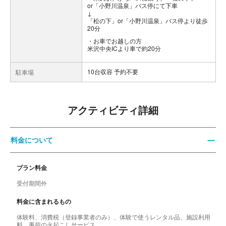
or「小野川温泉」バス停にて下車
↓
「松の下」or「小野川温泉」バス停より徒歩
20分
お車でお越しの方
米沢中央ICより車で約20分
10台収容 予約不要
駐車場
アクティビティ詳細
料金について
プラン料金
受付期間外
料金に含まれるもの
体験料、消費税（登録事業者のみ）、体験で使うレンタル品、施設利用
料、事前の火起こしサービス