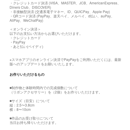
・クレジットカード決済 (VISA、MASTER、JCB、AmericanExpress、
Diners Club、DISCOVER)
・非接触型決済 (交通系電子マネー、iD、QUICPay、Apple Pay)
・QRコード決済 (PayPay、楽天ペイ、メルペイ、d払い、auPay、
AliPay、WeChatPay)
＜オンライン決済＞
以下のお支払い方法からお選びいただけます。
・クレジットカード
・PayPay
・あと払い(ペイディ)
※スマホアプリのオンライン決済でPayPayをご利用いただくには、最新
版へのアップデートをお願いいたします。
お作りいただけるもの
■制作物と体験時間内での完成個数について
（リボンアクセサリー）を（2個）をお作りいただけます。
■サイズ（目安）について
縦：2.5〜3.8cm
横：8〜10cm
■作品のお受け取りについて
当日お持ち帰りいただけます。