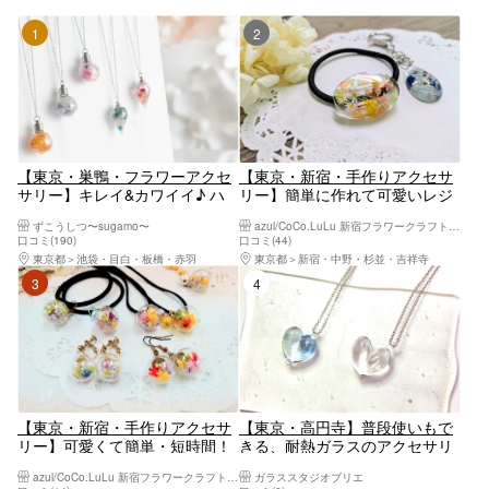
1位
2位
【東京・巣鴨・フラワーアクセ
【東京・新宿・手作りアクセサ
サリー】キレイ&カワイイ♪ ハ
リー】簡単に作れて可愛いレジ
ーバリウムペンダント(1個)
ンのフラワーアクセサリー作
ずこうしつ〜sugamo〜
azul/CoCo.LuLu 新宿フラワークラフト体験工房
り ハンドメイド体験
口コミ(190)
口コミ(44)
東京都
池袋・目白・板橋・赤羽
東京都
新宿・中野・杉並・吉祥寺
3位
4位
【東京・新宿・手作りアクセサ
【東京・高円寺】普段使いもで
リー】可愛くて簡単・短時間！
きる、耐熱ガラスのアクセサリ
ガラスドームアクセサリー作
ー作り（当日持ち帰り可）
azul/CoCo.LuLu 新宿フラワークラフト体験工房
ガラススタジオブリエ
り 女子会や夏休み親子体験に