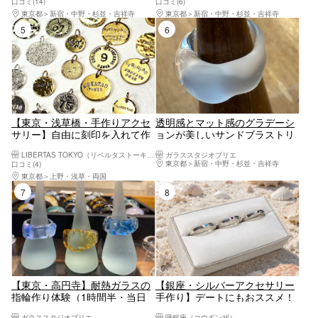
口コミ(14)
口コミ(6)
最適♪一緒に作って思い出作
東京都
新宿・中野・杉並・吉祥寺
東京都
新宿・中野・杉並・吉祥寺
り！（親子 ハンドメイド もの
5位
6位
づくり 体験 出張ワークショッ
プ
【東京・浅草橋・手作りアクセ
透明感とマット感のグラデーシ
サリー】自由に刻印を入れて作
ョンが美しいサンドブラストリ
る、素材選びから体験できる自
ング体験
LIBERTAS TOKYO（リベルタストーキョー）
ガラススタジオブリエ
分だけのチャーム（1個）
東京都
新宿・中野・杉並・吉祥寺
口コミ(4)
東京都
上野・浅草・両国
7位
8位
【東京・高円寺】耐熱ガラスの
【銀座・シルバーアクセサリー
指輪作り体験（1時間半・当日
手作り】デートにもおススメ！
持ち帰り可）
銀座で幸福のシルバーペアリン
ガラススタジオブリエ
呼銀座（コウギンザ）