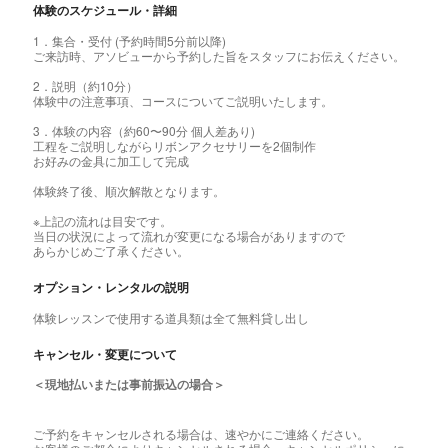
体験のスケジュール・詳細
1．集合・受付 (予約時間5分前以降)
ご来訪時、アソビューから予約した旨をスタッフにお伝えください。
2．説明（約10分）
体験中の注意事項、コースについてご説明いたします。
3．体験の内容（約60〜90分 個人差あり)
工程をご説明しながらリボンアクセサリーを2個制作
お好みの金具に加工して完成
体験終了後、順次解散となります。
※上記の流れは目安です。
当日の状況によって流れが変更になる場合がありますので
あらかじめご了承ください。
オプション・レンタルの説明
体験レッスンで使用する道具類は全て無料貸し出し
キャンセル・変更について
＜現地払いまたは事前振込の場合＞
ご予約をキャンセルされる場合は、速やかにご連絡ください。