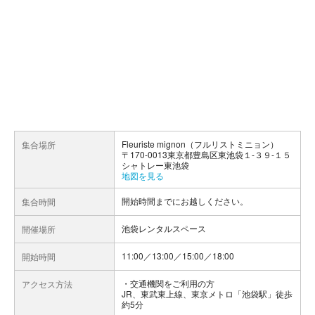
Fleuriste mignon（フルリストミニョン）
集合場所
〒170-0013東京都豊島区東池袋１-３９-１５
シャトレー東池袋
地図を見る
開始時間までにお越しください。
集合時間
池袋レンタルスペース
開催場所
11:00／13:00／15:00／18:00
開始時間
交通機関をご利用の方
アクセス方法
JR、東武東上線、東京メトロ「池袋駅」徒歩
約5分