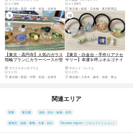
グ作り体験
口コミ(35)
口コミ(597)
東京都
新宿・中野・杉並・吉祥寺
東京都
銀座・日本橋・東京駅周辺
9位
10位
【東京・高円寺】人気のガラス
【東京・白金台・手作りアクセ
指輪プランにカラーベースが登
サリー】幸運を呼ぶオルゴナイ
場！耐熱ガラスのカラーリング
トで作るアクセサリー1個
ガラススタジオブリエ
サロンド ソレイユ
作り体験（1時間・当日持ち帰
口コミ(1)
口コミ(1)
り可）
東京都
新宿・中野・杉並・吉祥寺
東京都
六本木・麻布・赤坂・青山
関連エリア
関東
東京都
池袋・目白・板橋・赤羽
豊島区・池袋・巣鴨・大塚・目白
Fleuriste mignon（フルリストミニョン）