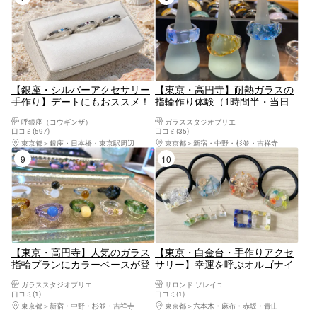
【銀座・シルバーアクセサリー
【東京・高円寺】耐熱ガラスの
手作り】デートにもおススメ！
指輪作り体験（1時間半・当日
銀座で幸福のシルバーペアリン
持ち帰り可）
呼銀座（コウギンザ）
ガラススタジオブリエ
グ作り体験
口コミ(597)
口コミ(35)
東京都
銀座・日本橋・東京駅周辺
東京都
新宿・中野・杉並・吉祥寺
9位
10位
【東京・高円寺】人気のガラス
【東京・白金台・手作りアクセ
指輪プランにカラーベースが登
サリー】幸運を呼ぶオルゴナイ
場！耐熱ガラスのカラーリング
トで作るアクセサリー1個
ガラススタジオブリエ
サロンド ソレイユ
作り体験（1時間・当日持ち帰
口コミ(1)
口コミ(1)
り可）
東京都
新宿・中野・杉並・吉祥寺
東京都
六本木・麻布・赤坂・青山