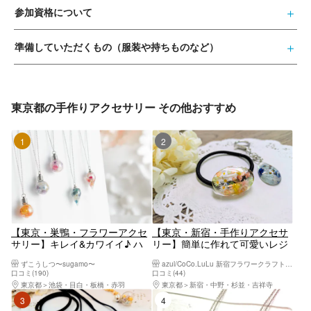
参加資格について
準備していただくもの（服装や持ちものなど）
東京都の手作りアクセサリー その他おすすめ
1位
2位
【東京・巣鴨・フラワーアクセ
【東京・新宿・手作りアクセサ
サリー】キレイ&カワイイ♪ ハ
リー】簡単に作れて可愛いレジ
ーバリウムペンダント(1個)
ンのフラワーアクセサリー作
ずこうしつ〜sugamo〜
azul/CoCo.LuLu 新宿フラワークラフト体験工房
り ハンドメイド体験
口コミ(190)
口コミ(44)
東京都
池袋・目白・板橋・赤羽
東京都
新宿・中野・杉並・吉祥寺
3位
4位