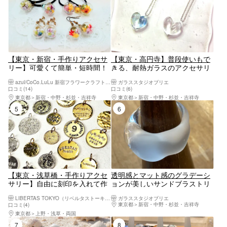
【東京・新宿・手作りアクセサ
【東京・高円寺】普段使いもで
リー】可愛くて簡単・短時間！
きる、耐熱ガラスのアクセサリ
ガラスドームアクセサリー作
ー作り（当日持ち帰り可）
azul/CoCo.LuLu 新宿フラワークラフト体験工房
ガラススタジオブリエ
り 女子会や夏休み親子体験に
口コミ(14)
口コミ(6)
最適♪一緒に作って思い出作
東京都
新宿・中野・杉並・吉祥寺
東京都
新宿・中野・杉並・吉祥寺
り！（親子 ハンドメイド もの
5位
6位
づくり 体験 出張ワークショッ
プ
【東京・浅草橋・手作りアクセ
透明感とマット感のグラデーシ
サリー】自由に刻印を入れて作
ョンが美しいサンドブラストリ
る、素材選びから体験できる自
ング体験
LIBERTAS TOKYO（リベルタストーキョー）
ガラススタジオブリエ
分だけのチャーム（1個）
東京都
新宿・中野・杉並・吉祥寺
口コミ(4)
東京都
上野・浅草・両国
7位
8位