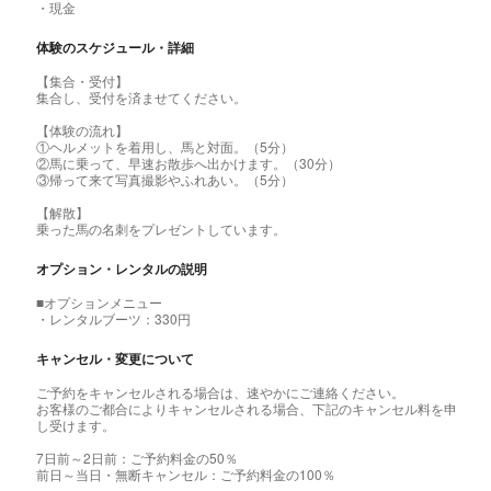
・現金
体験のスケジュール・詳細
【集合・受付】
集合し、受付を済ませてください。
【体験の流れ】
①ヘルメットを着用し、馬と対面。（5分）
②馬に乗って、早速お散歩へ出かけます。（30分）
③帰って来て写真撮影やふれあい。（5分）
【解散】
乗った馬の名刺をプレゼントしています。
オプション・レンタルの説明
■オプションメニュー
・レンタルブーツ：330円
キャンセル・変更について
ご予約をキャンセルされる場合は、速やかにご連絡ください。
お客様のご都合によりキャンセルされる場合、下記のキャンセル料を申
し受けます。
7日前～2日前：ご予約料金の50％
前日～当日・無断キャンセル：ご予約料金の100％