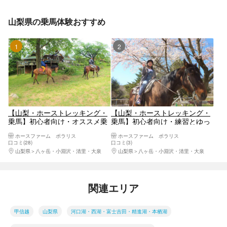
山梨県の乗馬体験おすすめ
1位
2位
【山梨・ホーストレッキング・
【山梨・ホーストレッキング・
乗馬】初心者向け・オススメ乗
乗馬】初心者向け・練習とゆっ
馬レッスン付き！馬と八ヶ岳高
たりたっぷり森林散歩を満喫で
ホースファーム ポラリス
ホースファーム ポラリス
原をお散歩しよう（レッスン30
きる（レッスン30分・外乗60
口コミ(28)
口コミ(3)
分・外乗30分）
分）
山梨県
八ヶ岳・小淵沢・清里・大泉
山梨県
八ヶ岳・小淵沢・清里・大泉
関連エリア
甲信越
山梨県
河口湖・西湖・富士吉田・精進湖・本栖湖