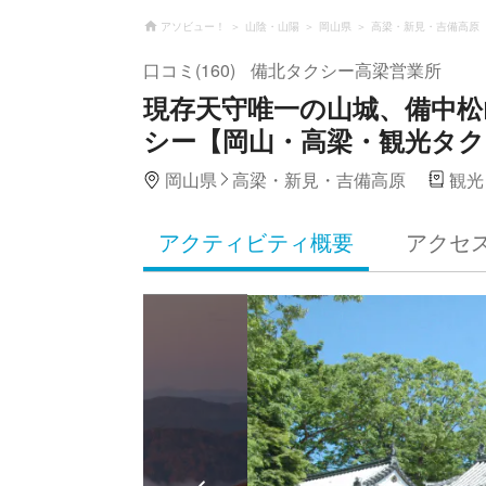
アソビュー！
山陰・山陽
岡山県
高梁・新見・吉備高原
口コミ(160)
備北タクシー高梁営業所
現存天守唯一の山城、備中松
シー【岡山・高梁・観光タク
岡山県
高梁・新見・吉備高原
観光
アクティビティ概要
アクセ