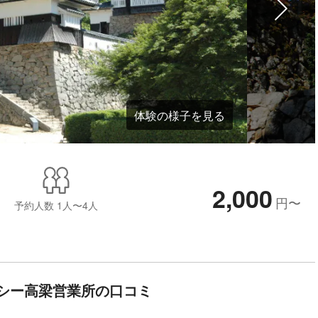
体験の様子を見る
2,000
円
〜
予約人数
1人〜4人
シー高梁営業所の口コミ