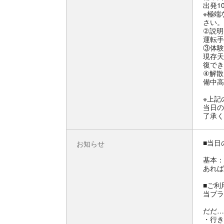
出発1
※極端
さい。
②説明
運転手
③体験
現存天
復でき
④解散
備中高
※上記
当日の
了承く
■当日
お知らせ
基本：
あれば
■ご利
当プラ
だだ…
・行き