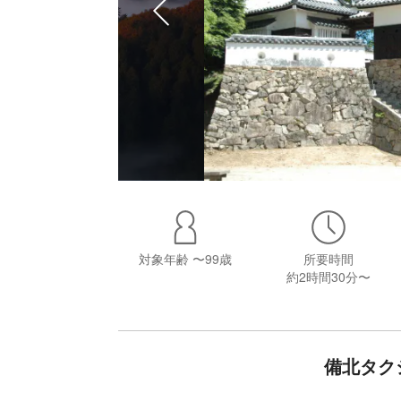
対象年齢
〜99歳
所要時間
約2時間30分〜
備北タク