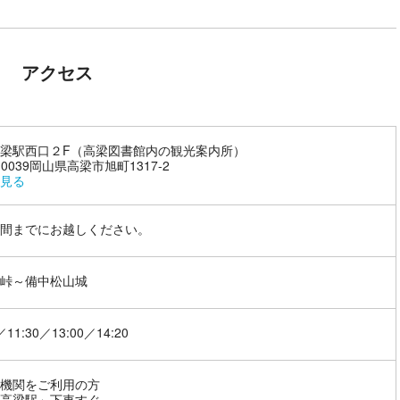
アクセス
梁駅西口２F（高梁図書館内の観光案内所）
-0039岡山県高梁市旭町1317-2
見る
間までにお越しください。
峠～備中松山城
／11:30／13:00／14:20
機関をご利用の方
高梁駅」下車すぐ