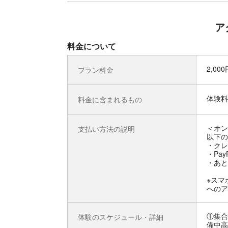
ア
料金について
2,00
プラン料金
体験料
料金に含まれるもの
＜オン
支払い方法の説明
以下の
・クレ
・Pay
・あと
※スマ
へのア
①集合
体験のスケジュール・詳細
備中高