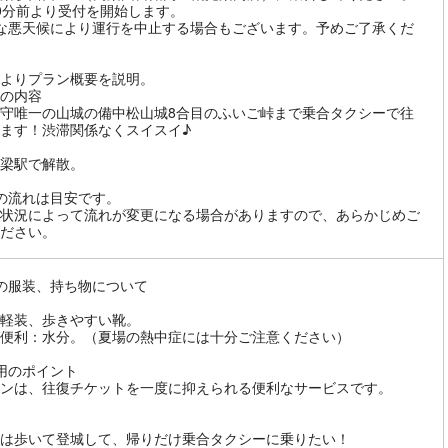
0分前より受付を開始します。
な悪天候により運行を中止する場合もございます。予めご了承くだ
よりプラン概要を説明。
の内容
守唯一の山城の備中松山城8合目のふいご峠まで乗合タクシーで往
ます！渋滞関係なくスイスイ♪
梁駅で解散。
の流れは目安です。
状況によって流れが変更になる場合がありますので、あらかじめご
ださい。
の服装、持ち物について
軽装、歩きやすい靴。
便利：水分。（夏場の熱中症には十分ご注意ください）
用のポイント
ンは、往復チケットを一度に抑えられる便利なサービスです。
は歩いて登城して、帰りだけ乗合タクシーに乗りたい！