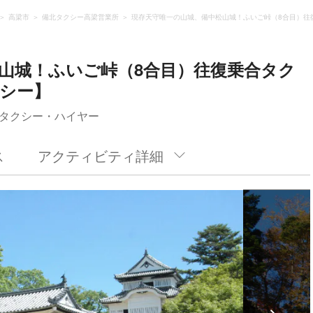
高梁市
備北タクシー高梁営業所
現存天守唯一の山城、備中松山城！ふいご峠（8合目）往
山城！ふいご峠（8合目）往復乗合タク
シー】
タクシー・ハイヤー
ス
アクティビティ詳細