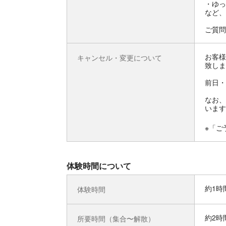
・ゆっ
など、
ご質問
お客様
キャンセル・変更について
致しま
前日・
なお、
います
※「ご
体験時間について
約1時
体験時間
約2時
所要時間（集合〜解散）