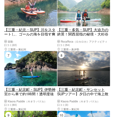
【三重・紀北・SUP】川をスタ
【三重・多気・SUP】大迫力の
ートし、ゴールの海を目指す爽
絶景！関西屈指の秘境・大杉谷
快SUPツアー！川と海さらに汽
でマッタリSUP体験
鼓動
RocaRoca（ロカロカ）アクティビティ
水域でも楽しめる！約2㎞を2時
口コミ(22)
口コミ(54)
間30分かけてゆっくり下る冒険
三重県
東紀州
三重県
奥伊勢
型SUPツアー！ツアー写真全部
7位
8位
無料プレゼント！
【三重・紀北町・SUP】伊勢神
【三重・紀北町・サンセット
宮から車で約1時間！透明度抜
SUPツアー】夕日の中で海上散
群の海の上を散歩！SUP半日ツ
歩を楽しもう！無人島や秘境ビ
Kiaora Paddle（キオラ パドル）
Kiaora Paddle（キオラ パドル）
アー（無人島や秘境ビーチでテ
ーチでティータイム・焼きマシ
口コミ(60)
口コミ(3)
ィータイム付・2時間半）​​​​​​​​
ュマロ付き（2時間）
三重県
東紀州
三重県
東紀州
9位
10位