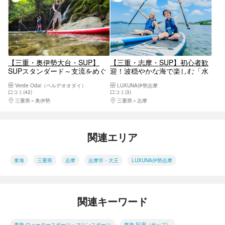
【三重・奥伊勢大台・SUP】
【三重・志摩・SUP】初心者歓
SUPスタンダード～支流をめぐ
迎！波穏やかな海で楽しむ「水
るアドベンチャー～
上お散歩」レンタルSUP
Verde Odai（ベルデオオダイ）
LUXUNA伊勢志摩
口コミ(42)
口コミ(3)
三重県
奥伊勢
三重県
志摩
関連エリア
東海
三重県
志摩
志摩市・大王
LUXUNA伊勢志摩
関連キーワード
東海 ウォータースポーツ・マリンスポーツ
東海 SUP（サップ）