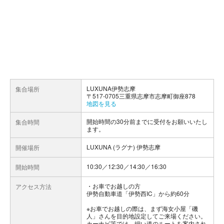
LUXUNA伊勢志摩
集合場所
〒517-0705三重県志摩市志摩町御座878
地図を見る
開始時間の30分前までに受付をお願いいたし
集合時間
ます。
LUXUNA (ラグナ) 伊勢志摩
開催場所
10:30／12:30／14:30／16:30
開始時間
お車でお越しの方
アクセス方法
伊勢自動車道「伊勢西IC」から約60分
※お車でお越しの際は、まず海女小屋「磯
人」さんを目的地設定してご来場ください。
カーナビ等では、細い道のルートを案内され