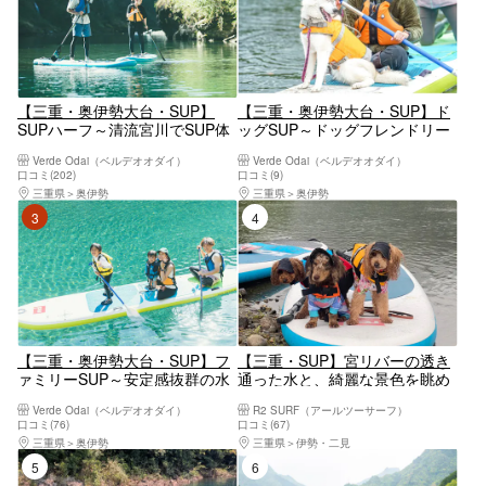
【三重・奥伊勢大台・SUP】
【三重・奥伊勢大台・SUP】ド
SUPハーフ～清流宮川でSUP体
ッグSUP～ドッグフレンドリー
験～
な宮川で～
Verde Odai（ベルデオオダイ）
Verde Odai（ベルデオオダイ）
口コミ(202)
口コミ(9)
三重県
奥伊勢
三重県
奥伊勢
3位
4位
【三重・奥伊勢大台・SUP】フ
【三重・SUP】宮リバーの透き
ァミリーSUP～安定感抜群の水
通った水と、綺麗な景色を眺め
上さんぽ～
ながらSUP体験！
Verde Odai（ベルデオオダイ）
R2 SURF（アールツーサーフ）
口コミ(76)
口コミ(67)
三重県
奥伊勢
三重県
伊勢・二見
5位
6位