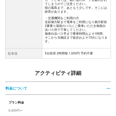
てしまうのでご注意ください。
陸の孤島まで、あともう少しです。そこには
絶景があります。
交通機関をご利用の方
近鉄鵜方駅まで電車をご利用になり鵜方駅前
2番乗り場発のバスにご乗車いただき御座白
浜バス停で下車してください。
御座白浜バス亭まで乗車時間およそ1時間、
そこから当施設まで徒歩およそ13分になりま
す。
5台収容 2時間毎 1,500円 予約不要
駐車場
アクティビティ詳細
料金について
プラン料金
6,400円〜