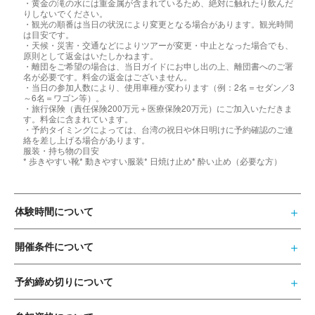
・黄金の滝の水には重金属が含まれているため、絶対に触れたり飲んだ
りしないでください。
・観光の順番は当日の状況により変更となる場合があります。観光時間
は目安です。
・天候・災害・交通などによりツアーが変更・中止となった場合でも、
原則として返金はいたしかねます。
・離団をご希望の場合は、当日ガイドにお申し出の上、離団書へのご署
名が必要です。料金の返金はございません。
・当日の参加人数により、使用車種が変わります（例：2名＝セダン／3
～6名＝ワゴン等）。
・旅行保険（責任保険200万元＋医療保険20万元）にご加入いただきま
す。料金に含まれています。
・予約タイミングによっては、台湾の祝日や休日明けに予約確認のご連
絡を差し上げる場合があります。
服装・持ち物の目安
* 歩きやすい靴* 動きやすい服装* 日焼け止め* 酔い止め（必要な方）
体験時間について
開催条件について
予約締め切りについて