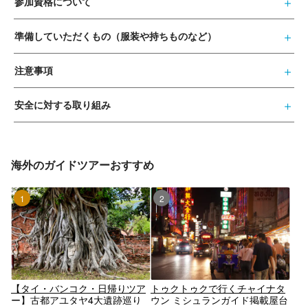
参加資格について
準備していただくもの（服装や持ちものなど）
注意事項
安全に対する取り組み
海外のガイドツアーおすすめ
1位
2位
【タイ・バンコク・日帰りツア
トゥクトゥクで行くチャイナタ
ー】古都アユタヤ4大遺跡巡り
ウン ミシュランガイド掲載屋台