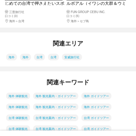
じめての台湾で押さえたいスポ
ルボアル（イワシの大群＆ウミ
ット満載！台北市内観光ツアー
ガメ）日帰りシュノーケリング
三普旅行社
FUN GROUP CEBU INC.
（鼎泰豊ランチ付き）＜日本語
ツアー
口コミ(3)
口コミ(5)
ガイド＞
海外
台湾
海外
セブ島
関連エリア
海外
海外
台湾
台湾
安威旅行社
関連キーワード
海外 体験観光
海外 観光案内・ガイドツアー
海外 ガイドツアー
海外 体験観光
海外 観光案内・ガイドツアー
海外 ガイドツアー
台湾 体験観光
台湾 観光案内・ガイドツアー
台湾 ガイドツアー
台湾 体験観光
台湾 観光案内・ガイドツアー
台湾 ガイドツアー