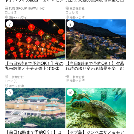
ドヘッド』早朝ハイキング
帰り観光ツアー（夕食付きプラ
FUN GROUP HAWAII INC.
三普旅行社
ン）
口コミ(2)
口コミ(1)
海外
ハワイ
海外
台湾
7位
8位
【当日9時まで予約OK！】夜の
【当日9時まで予約OK！】夕暮
九份散策と十分天燈上げを体
れ時の移り変わる情景を楽しむ
験！2大観光スポットをピンポ
サンセット九份ツアー＜日本語
三普旅行社
三普旅行社
イントに楽しむナイトツアー＜
ガイド・士林夜市やマッサージ
海外
台湾
口コミ(3)
日本語ガイド・士林夜市やマッ
店で解散OK＞
海外
台湾
サージ店で解散OK＞
9位
10位
【前日12時まで予約OK！】は
【セブ島】ジンベエザメ＆モア