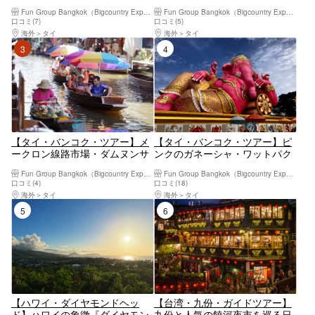
日帰りツアー（バンコク発・日
ツアー・バンコク市内ツアー ＜
Fun Group Bangkok（Bigcountry Experience Co. Ltd)
Fun Group Bangkok（Bigcountry Experience Co. Ltd)
本語ガイド・ランチ・ホテルお
英語ガイド・日本語カスタマー
口コミ(7)
口コミ(5)
迎え付）
サポート/4食付き＞
海外
タイ
海外
タイ
3位
4位
【タイ・バンコク・ツアー】メ
【タイ・バンコク・ツアー】ピ
ークロン線路市場・ダムヌンサ
ンクのガネーシャ・ワットパク
ドゥアック水上マーケットツア
ナム 半日ツアー (バンコク発 /
Fun Group Bangkok（Bigcountry Experience Co. Ltd)
Fun Group Bangkok（Bigcountry Experience Co. Ltd)
ー（バンコク発・日本語ガイ
午前発 / 日本語ガイド / ホテル
口コミ(4)
口コミ(18)
ド・ホテルお迎え付）
お迎え付き)
海外
タイ
海外
タイ
5位
6位
【ハワイ・ダイヤモンドヘッ
【台湾・九份・ガイドツアー】
ド】ハワイの象徴『ダイヤモン
九份と人気の饒河夜市を巡る日