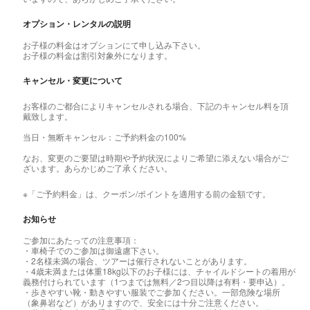
オプション・レンタルの説明
お子様の料金はオプションにて申し込み下さい。
お子様の料金は割引対象外になります。
キャンセル・変更について
お客様のご都合によりキャンセルされる場合、下記のキャンセル料を頂
戴致します。
当日・無断キャンセル：ご予約料金の100%
なお、変更のご要望は時期や予約状況によりご希望に添えない場合がご
ざいます。あらかじめご了承ください。
※「ご予約料金」は、クーポン/ポイントを適用する前の金額です。
お知らせ
ご参加にあたっての注意事項：
・車椅子でのご参加は御遠慮下さい。
・2名様未満の場合、ツアーは催行されないことがあります。
・4歳未満または体重18kg以下のお子様には、チャイルドシートの着用が
義務付けられています（1つまでは無料／2つ目以降は有料・要申込）。
・歩きやすい靴・動きやすい服装でご参加ください。一部危険な場所
（象鼻岩など）がありますので、安全には十分ご注意ください。