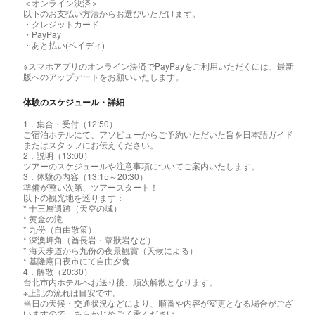
＜オンライン決済＞
以下のお支払い方法からお選びいただけます。
・クレジットカード
・PayPay
・あと払い(ペイディ)
※スマホアプリのオンライン決済でPayPayをご利用いただくには、最新
版へのアップデートをお願いいたします。
体験のスケジュール・詳細
1．集合・受付（12:50）
ご宿泊ホテルにて、アソビューからご予約いただいた旨を日本語ガイド
またはスタッフにお伝えください。
2．説明（13:00）
ツアーのスケジュールや注意事項についてご案内いたします。
3．体験の内容（13:15～20:30）
準備が整い次第、ツアースタート！
以下の観光地を巡ります：
* 十三層遺跡（天空の城）
* 黄金の滝
* 九份（自由散策）
* 深澳岬角（酋長岩・蕈狀岩など）
* 海天歩道から九份の夜景観賞（天候による）
* 基隆廟口夜市にて自由夕食
4．解散（20:30）
台北市内ホテルへお送り後、順次解散となります。
※上記の流れは目安です。
当日の天候・交通状況などにより、順番や内容が変更となる場合がござ
いますので、あらかじめご了承ください。