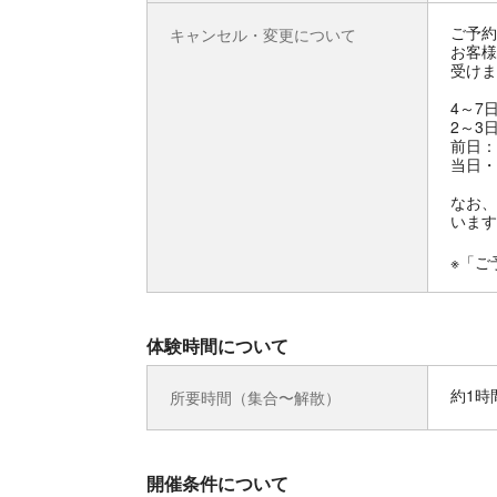
ご予約
キャンセル・変更について
お客様
受けま
4～7
2～3
前日：
当日・
なお、
います
※「ご
体験時間について
約1時
所要時間（集合〜解散）
開催条件について