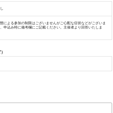
し
態による参加の制限はございませんがご心配な症状などがございま
、申込み時に備考欄にご記載ください。主催者より回答いたしま
ど）