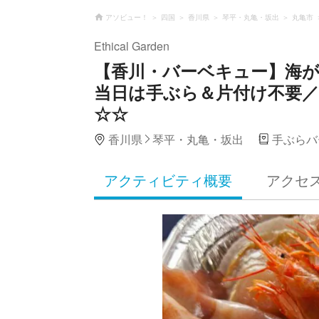
アソビュー！
四国
香川県
琴平・丸亀・坂出
丸亀市
Ethical Garden
【香川・バーベキュー】海が
当日は手ぶら＆片付け不要
☆☆
香川県
琴平・丸亀・坂出
手ぶらバ
アクティビティ概要
アクセ