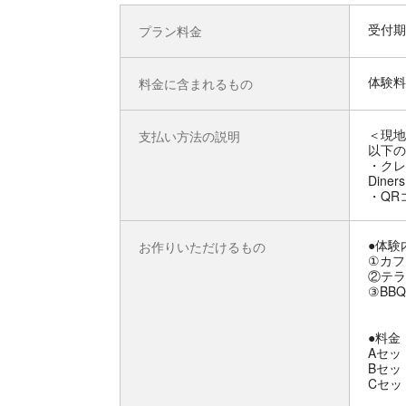
受付期
プラン料金
体験料
料金に含まれるもの
＜現地
支払い方法の説明
以下の
・クレジ
Diner
・QR
●体験
お作りいただけるもの
①カフ
②テラ
③BB
●料金
Aセッ
Bセッ
Cセッ