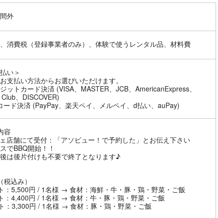
間外
、消費税（登録事業者のみ）、体験で使うレンタル品、材料費
払い＞
お支払い方法からお選びいただけます。
ットカード決済 (VISA、MASTER、JCB、AmericanExpress、
s Club、DISCOVER)
コード決済 (PayPay、楽天ペイ、メルペイ、d払い、auPay)
内容
ェ店舗にて受付：「アソビュー！で予約した」とお伝え下さい
スでBBQ開始！！
Q後は後片付けも不要で終了となります♪
（税込み）
ト：5,500円 / 1名様 → 食材：海鮮・牛・豚・鶏・野菜・ご飯
ト：4,400円 / 1名様 → 食材：牛・豚・鶏・野菜・ご飯
ト：3,300円 / 1名様 → 食材：豚・鶏・野菜・ご飯