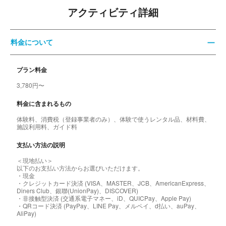
アクティビティ詳細
料金について
プラン料金
3,780円〜
料金に含まれるもの
体験料、消費税（登録事業者のみ）、体験で使うレンタル品、材料費、
施設利用料、ガイド料
支払い方法の説明
＜現地払い＞
以下のお支払い方法からお選びいただけます。
・現金
・クレジットカード決済 (VISA、MASTER、JCB、AmericanExpress、
Diners Club、銀聯(UnionPay)、DISCOVER)
・非接触型決済 (交通系電子マネー、iD、QUICPay、Apple Pay)
・QRコード決済 (PayPay、LINE Pay、メルペイ、d払い、auPay、
AliPay)