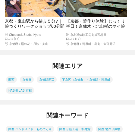
京都・嵐山駅から徒歩５分♪｜
【京都・箸作り体験】じっくり
箸づくりワークショップ60分間
半日！京銘木・北山杉のマイ箸
＜フ京都・嵐山駅から徒歩5分♪
＆友禅箸袋作り
Chopstick Studio Kyoto
京友禅体験工房丸益西村屋
｜箸づくりワークショップ60分
口コミ(17)
口コミ(13)
＜ファミリー・カップル・団体
京都府
湯の花・丹波・美山
京都府
河原町・烏丸・大宮周辺
研修・修学旅行におすすめ＞
関連エリア
関西
京都府
京都駅周辺
下京区（京都市）・京都駅・河原町
HASHI LAB 京都
関連キーワード
関西 ハンドメイド・ものづくり
関西 伝統工芸・和雑貨
関西 箸作り体験