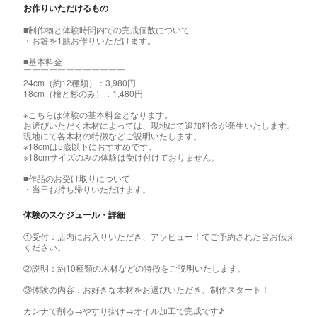
お作りいただけるもの
■制作物と体験時間内での完成個数について
・お箸を1膳お作りいただけます。
■基本料金
￣￣￣￣￣￣￣￣￣￣￣￣
24cm（約12種類）：3,980円
18cm（檜と杉のみ）：1,480円
※こちらは体験の基本料金となります。
お選びいただく木材によっては、現地にて追加料金が発生いたします。
現地にて各木材の特徴などご説明いたします。
※18cmは5歳以下におすすめです。
※18cmサイズのみの体験は受け付けておりません。
■作品のお受け取りについて
・当日お持ち帰りいただけます。
体験のスケジュール・詳細
①受付：店内にお入りいただき、アソビュー！でご予約された旨お伝え
ください。
②説明：約10種類の木材などの特徴をご説明いたします。
③体験の内容：お好きな木材をお選びいただき、制作スタート！
カンナで削る→やすり掛け→オイル加工で完成です♪