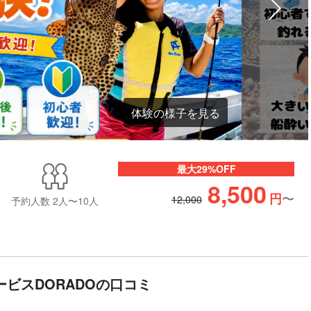
体験の様子を見る
最大29%OFF
8,500
〜
円
12,000
予約人数
2人〜10人
ービスDORADOの口コミ