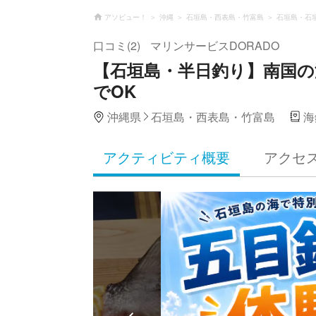
アソビュー！
沖縄
石垣島・西表島・竹富島
石垣島・石
口コミ(2)
マリンサービスDORADO
【石垣島・半日釣り】南国の
でOK
沖縄県
石垣島・西表島・竹富島
海
アクティビティ概要
アクセ