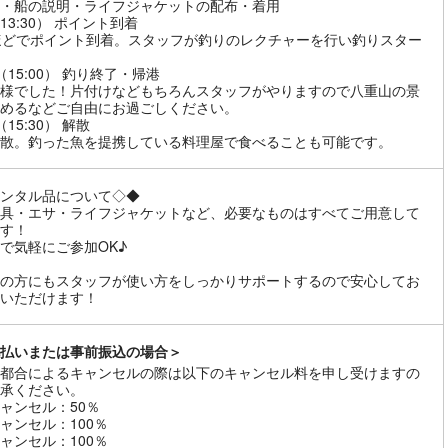
・船の説明・ライフジャケットの配布・着用
（13:30） ポイント到着
ほどでポイント到着。スタッフが釣りのレクチャーを行い釣りスター
0（15:00） 釣り終了・帰港
様でした！片付けなどもちろんスタッフがやりますので八重山の景
めるなどご自由にお過ごしください。
0（15:30） 解散
散。釣った魚を提携している料理屋で食べることも可能です。
ンタル品について◇◆
具・エサ・ライフジャケットなど、必要なものはすべてご用意して
す！
で気軽にご参加OK♪
の方にもスタッフが使い方をしっかりサポートするので安心してお
いただけます！
払いまたは事前振込の場合＞
都合によるキャンセルの際は以下のキャンセル料を申し受けますの
承ください。
ャンセル：50％
ャンセル：100％
ャンセル：100％