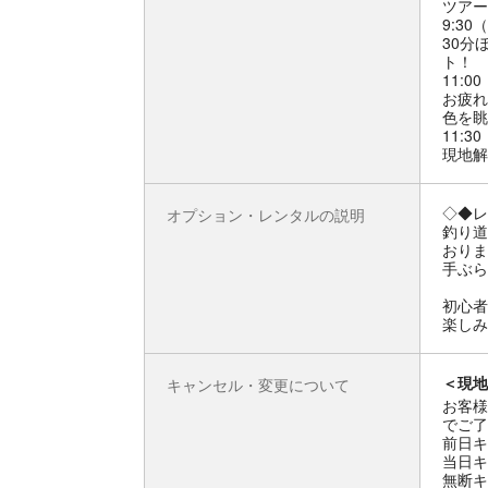
ツアー
9:30
30分
ト！
11:0
お疲れ
色を眺
11:3
現地解
◇◆レ
オプション・レンタルの説明
釣り道
おりま
手ぶら
初心者
楽しみ
＜現地
キャンセル・変更について
お客様
でご了
前日キ
当日キ
無断キ