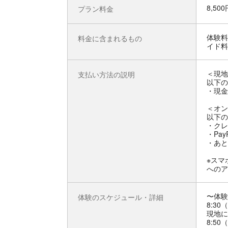
8,50
プラン料金
体験料
料金に含まれるもの
イド料
＜現地
支払い方法の説明
以下の
・現金
＜オン
以下の
・クレ
・Pay
・あと
※スマ
へのア
〜体験
体験のスケジュール・詳細
8:30
現地に
8:50