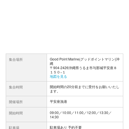
Good Point Marine(グッドポイントマリン)沖
集合場所
縄
〒904-2426沖縄県うるま市与那城平安座８
１５０−１
地図を見る
開始時間の20分前までに受付をお願いいたし
集合時間
ます。
平安座漁港
開催場所
09:00／10:00／11:00／12:00／13:30／
開始時間
14:30
駐車場あり 予約不要
駐車場