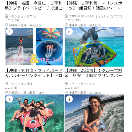
【沖縄・名護・今帰仁・古宇利
【沖縄・古宇利島・マリンスポ
島】プライベートビーチで過ご
ーツ】1組貸切！話題のハート
す極上の時間！最新の乗り物2
ロックを海から見る特別感！当
マリンショップアウル
COCONUTS CLUB（ココナッツクラブ）
点♪当日現地で選び放題のお得
店一番人気の古宇利島1周プラ
口コミ(25)
口コミ(121)
なプランで遊びつくそう！『A
ン（30分）
沖縄県
北部・やんばる
沖縄県
北部・やんばる
プラン ♪』
5位
6位
【沖縄・宜野湾・フライボード
【沖縄・名護市】１グループ料
＆パラセーリングセット】ドロ
金 格安 １時間マリンスポー
ーン&360度カメラ撮影あり★オ
ツ7種類遊び放題（完全貸切）
アクアマリン沖縄
ファイブオーシャン
リジナルボートで行うフライボ
口コミ(4)
口コミ(37)
ード＆気分爽快パラセーリン
沖縄県
中部（北谷・コザ）
沖縄県
北部・やんばる
グ！撮影データ無料プレゼント
7位
8位
★