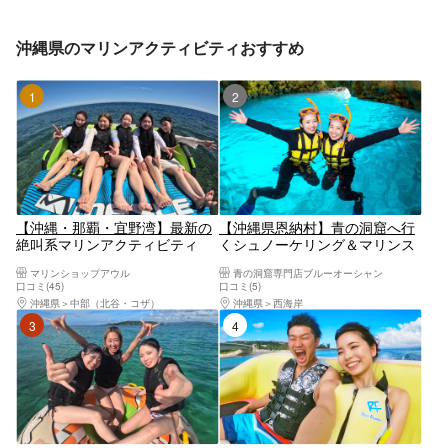
沖縄県のマリンアクティビティおすすめ
1位
2位
【沖縄・那覇・宜野湾】最新の
【沖縄県恩納村】青の洞窟へ行
絶叫系マリンアクティビティ
くシュノーケリング＆マリンス
『3点Bプラン』 3点は当日現地
ポーツ2種セット！Gopro無料レ
マリンショップアウル
青の洞窟専門店ブルーオーシャン
で選択OK！バナナボートや最新
ンタル付＆豪華7大特典付
口コミ(45)
口コミ(5)
の乗り物がいっぱい♪
沖縄県
中部（北谷・コザ）
沖縄県
西海岸
3位
4位