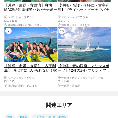
【沖縄・那覇・宜野湾】爽快
【沖縄・名護・今帰仁・古宇利
MAX!!絶叫系海遊び♪バナナボー
島】プライベートビーチでバナ
トや最新の乗り物にジェットス
ナボートなど最新の乗り物3点
マリンショップアウル
マリンショップアウル
キー体験など!!当日現地で2点選
を当日現地で選び放題！夏の思
口コミ(38)
口コミ(17)
べる大人気プラン『Aプラン♪』
い出を、自分好みにカスタマイ
沖縄県
中部（北谷・コザ）
沖縄県
北部・やんばる
ズ。大満足の『Bプラン ♪』
9位
10位
【沖縄・名護・今帰仁・古宇利
【沖縄・青の洞窟・マリンスポ
島】 叫ばずにはいられない！家
ーツ】12種の絶叫マリン・フラ
族や仲間と共に全力で楽しむマ
イボード・ウエイク2時間遊び
マリンショップアウル
沖縄ダイビングショップシーモール
リンレジャー♪『絶叫系3点セッ
たい放題＆青の洞窟シュノーケ
口コミ(3)
口コミ(8)
ト団体様プラン』
リング★写真＆餌付け付
沖縄県
北部・やんばる
沖縄県
西海岸
関連エリア
沖縄
東海岸
うるま市・伊計島・津堅島