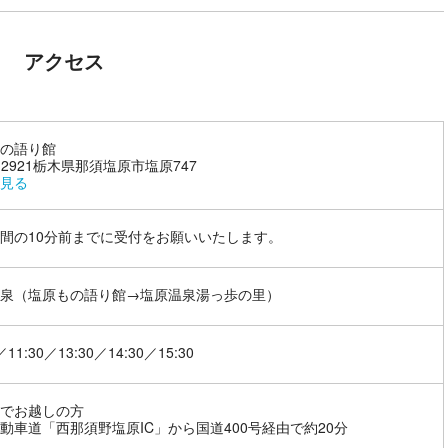
アクセス
の語り館
9-2921栃木県那須塩原市塩原747
見る
間の10分前までに受付をお願いいたします。
泉（塩原もの語り館→塩原温泉湯っ歩の里）
／11:30／13:30／14:30／15:30
でお越しの方
動車道「西那須野塩原IC」から国道400号経由で約20分