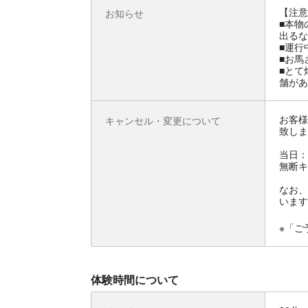
【注意
お知らせ
■本物
出るな
■運行
■お馬
■とて
舗があ
お客様
キャンセル・変更について
致しま
当日：
無断キ
なお、
います
※「ご
体験時間について