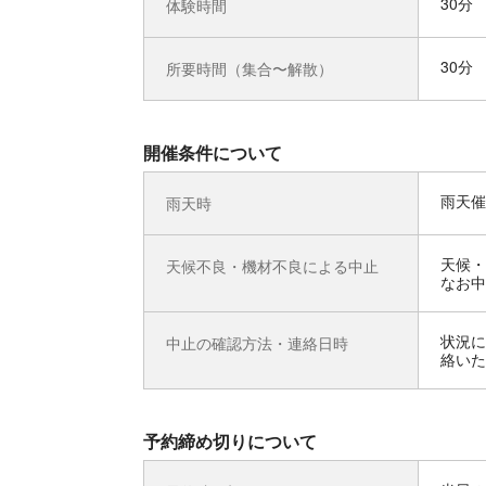
30分
体験時間
30分
所要時間（集合〜解散）
開催条件について
雨天催
雨天時
天候・
天候不良・機材不良による中止
なお中
状況に
中止の確認方法・連絡日時
絡いた
予約締め切りについて