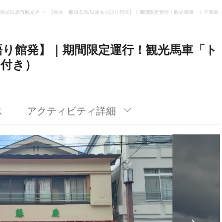
那須塩原市観光局
【栃木・那須塩原/塩原もの語り館発】｜期間限定運行！観光馬車「トテ馬車
語り館発】｜期間限定運行！観光馬車「ト
ド付き）
ス
アクティビティ詳細