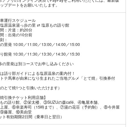
ホアプリのオンライン決済でPayPayをご利用いただくには、最新版
ップデートをお願いいたします。
車運行スケジュール
塩原温泉湯っ歩の里 ⇄ 塩原もの語り館
間：片道：約20分
間：出発の10分前
刻：
里発 10:00／11:00／13:00／14:00／15:00
館発 10:30／11:30／13:30／14:30／15:30
歩の里発は別コースでお申し込みください
は語り部ガイドによる塩原温泉の案内付！
トテ馬車が由来になり生まれたご当地グルメ「とて焼」引換券付
のとて焼1つと引換いただけます）
焼引換チケット利用店舗】
もの語り館、②栄太楼、③SUZUの森café、④亀屋本舗、
上屋、⑥幸楽寿司（15時まで）、⑦湯の花荘（予約制）、⑧今井屋
⑨藤屋、⑩美由堂
ット有効期限2日間（乗車日と翌日）