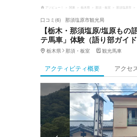
アソビュー！
関東
栃木県
那須・板室
那須塩原市
口コミ(6)
那須塩原市観光局
【栃木・那須塩原/塩原もの
テ馬車」体験（語り部ガイ
栃木県
那須・板室
観光馬車
アクティビティ概要
アクセ