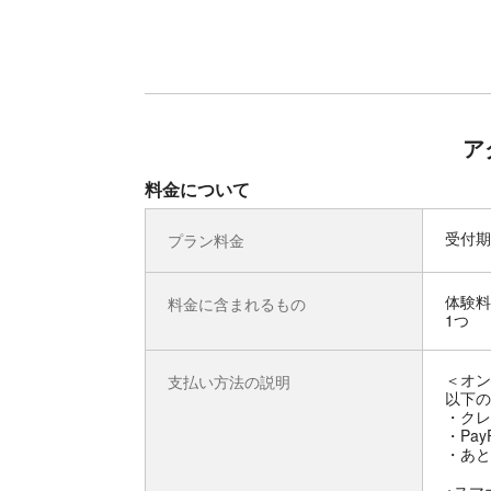
ア
料金について
受付期
プラン料金
体験料
料金に含まれるもの
1つ
＜オン
支払い方法の説明
以下の
・クレ
・Pay
・あと