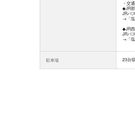
交通
◆JR
JRバ
→「塩
◆JR
JRバ
→「塩
23台
駐車場