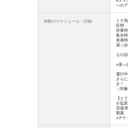
※スマ
へのア
トテ馬
体験のスケジュール・詳細
区間：
所要時
集合時
発着時
湯っ歩の
もの語り
※湯っ
運行中
さらに
き！
（対象
【とて
①塩原
⑤湯津
製菓、
※チケ