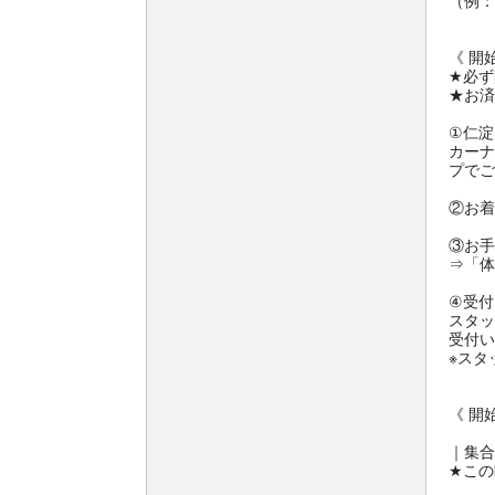
（例：
《 開
★必ず
★お済
①仁淀
カーナ
プでご
②お着
③お手
⇒「体
④受付
スタッ
受付い
※スタ
《 開
｜集合
★この