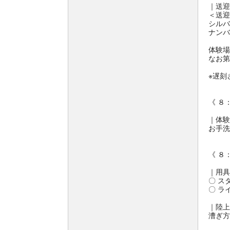
｜送迎
＜送迎
シルバ
ナンバ
体験場
なお第
※遅刻
《 ８
｜体験
お手洗
《 ８
｜用具
〇 ス
〇 ラ
｜陸上
漕ぎ方