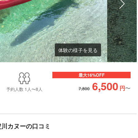
体験の様子を見る
最大16%OFF
6,500
〜
円
7,800
予約人数
1人〜8人
淀川カヌーの口コミ