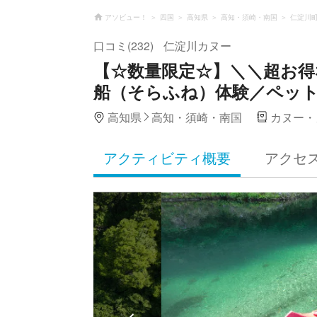
アソビュー！
四国
高知県
高知・須崎・南国
仁淀川
口コミ(232)
仁淀川カヌー
【☆数量限定☆】＼＼超お得な
船（そらふね）体験／ペット
高知県
高知・須崎・南国
カヌー・
アクティビティ概要
アクセ