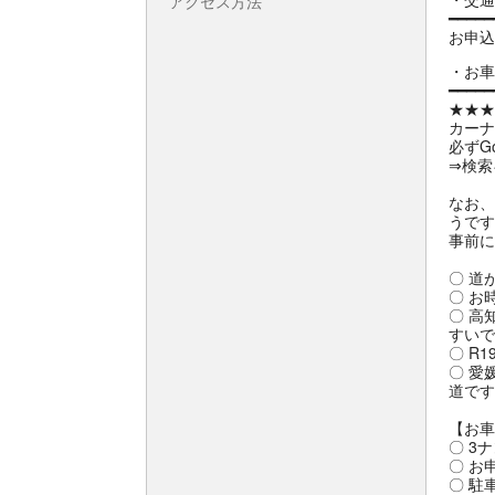
アクセス方法
━━━━━
お申込
お車
━━━━━
★★★
カーナ
必ずG
⇒検索
なお、
うです
事前に
〇 道
〇 お
〇 高
すいで
〇 R
〇 愛
道です
【お車
〇 3
〇 お
〇 駐