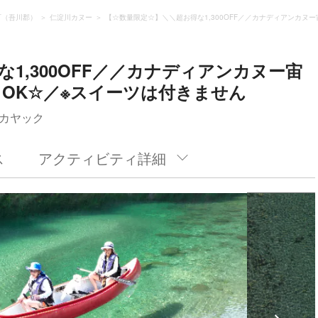
町（吾川郡）
仁淀川カヌー
【☆数量限定☆】＼＼超お得な1,300OFF／／カナディアンカヌ
1,300OFF／／カナディアンカヌー宙
OK☆／※スイーツは付きません
カヤック
ス
アクティビティ詳細