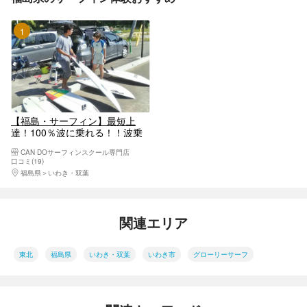
1位
【福島・サーフィン】最短上
達！100％波に乗れる！！波乗
り放題チャレンジコース（レン
CAN DOサーフィンスクール専門店
タル付き）
口コミ(19)
福島県
いわき・双葉
関連エリア
東北
福島県
いわき・双葉
いわき市
グローリーサーフ