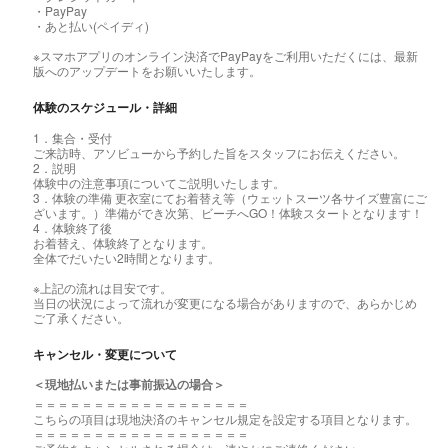
・PayPay
・あと払い(ペイディ)
※スマホアプリのオンライン決済でPayPayをご利用いただくには、最新
版へのアップデートをお願いいたします。
体験のスケジュール・詳細
1．集合・受付
ご来訪時、アソビューから予約した旨をスタッフにお伝えください。
2．説明
体験中の注意事項についてご説明いたします。
3．体験の準備 更衣室にてお着替え等（ウェットスーツ各サイズ豊富にご
ざいます。）準備ができ次第、ビーチへGO！体験スタートとなります！
4．体験終了後
お着替え、体験終了となります。
全体でだいたい2時間となります。
※上記の流れは目安です。
当日の状況によって流れが変更になる場合がありますので、あらかじめ
ご了承ください。
キャンセル・変更について
＜現地払いまたは事前振込の場合＞
＝＝＝＝＝＝＝＝＝＝＝＝＝＝＝＝＝＝
こちらの項目は現地決済のキャンセル規定を設定する項目となります。
＝＝＝＝＝＝＝＝＝＝＝＝＝＝＝＝＝＝