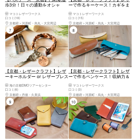
歩3分！日々の通勤をオシャ
ーで作るキーケース！カギをま
レ・スマートに！ベテラン講師
とめて収納ラクラク
マコトレザーワークス
マコトレザーワークス
と本革レザークラフト体験！
口コミ(18)
口コミ(15)
京都府
河原町・烏丸・大宮周辺
京都府
河原町・烏丸・大宮周辺
7位
8位
【京都・レザークラフト】レザ
【京都・レザークラフト】レザ
ーキーホルダー or レザーブレス
ーで作るペンケース！収納力＆
レットづくり！革職人が教えて
使いやすさがピカイチ！
海の京都DMOツアーセンター
マコトレザーワークス
くれる！簡単レザークラフト体
口コミ(6)
口コミ(3)
験
京都府
丹後・久美浜
京都府
河原町・烏丸・大宮周辺
9位
10位