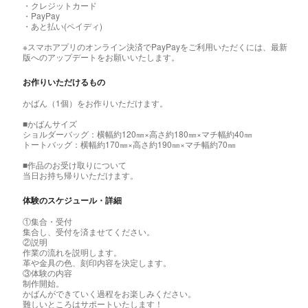
・クレジットカード
・PayPay
・あと払い(ペイディ)
※スマホアプリのオンライン決済でPayPayをご利用いただくには、最新
版へのアップデートをお願いいたします。
お作りいただけるもの
かばん（1個）をお作りいただけます。
■かばんサイズ
ショルダーバッグ：横幅約120㎜×高さ約180㎜×マチ幅約40㎜
トートバッグ：横幅約170㎜×高さ約190㎜×マチ幅約70㎜
■作品のお受け取りについて
当日お持ち帰りいただけます。
体験のスケジュール・詳細
①集合・受付
集合し、受付を済ませてください。
②説明
作業の流れを説明します。
革や金具の色、刻印内容を決定します。
③体験の内容
制作開始。
かばんができていく過程をお楽しみください。
難しいところはサポートいたします！