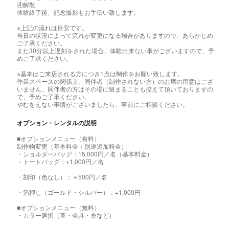
④解散
体験終了後、記念撮影もお手伝い致します。
※上記の流れは目安です。
当日の状況によって流れが変更になる場合がありますので、あらかじめ
ご了承ください。
また30分以上遅刻をされた場合、体験出来ない事がございますので、予
めご了承ください。
※基本はご来店される方につき1点は制作をお願い致します。
作業スペースの関係上、同伴者（制作されない方）のお席の用意はござ
いません。同伴者の方はその場に留まることも控えて頂いておりますの
で、予めご了承ください。
やむをえない事情がございましたら、事前にご相談ください。
オプション・レンタルの説明
■オプションメニュー（有料）
制作物変更（基本料金＋別途追加料金）
・ショルダーバッグ：15,000円／名（基本料金）
・トートバッグ：+1,000円／名
・刻印（色なし）：＋500円／名
・箔押し（ゴールド・シルバー）：+1,000円
■オプションメニュー（無料）
・カラー選択（革・金具・糸など）