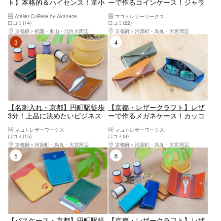
ト】本格的＆ハイセンス！革小
ーで作るコインケース！ジャラ
物制作体験
ジャラ小銭もスッキリ収納
Atelier CuRelie by Akanece
マコトレザーワークス
口コミ(14)
口コミ(22)
京都府
祇園・東山・北白川周辺
京都府
河原町・烏丸・大宮周辺
3位
4位
【名刺入れ・京都】円町駅徒歩
【京都・レザークラフト】レザ
3分！上品に決めたいビジネス
ーで作るメガネケース！カッコ
シーンに最適！本革レザークラ
いい実用的な作品作り
マコトレザーワークス
マコトレザーワークス
フト体験！
口コミ(15)
口コミ(9)
京都府
河原町・烏丸・大宮周辺
京都府
河原町・烏丸・大宮周辺
5位
6位
【パスケース・京都】円町駅徒
【京都・レザークラフト】レザ