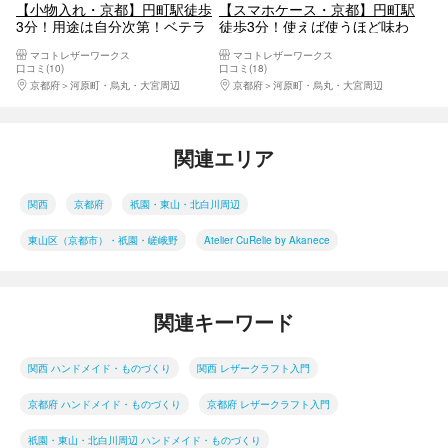
【小物入れ・京都】円町駅徒歩
【スマホケース・京都】円町駅
3分！用途は自分次第！ベテラ
徒歩3分！使えば使うほど味わ
ン講師と本革レザークラフト体
い深い！多様な端末にも対応で
マコトレザーワークス
マコトレザーワークス
験！
きる本革レザークラフト体験
口コミ(10)
口コミ(18)
京都府
河原町・烏丸・大宮周辺
京都府
河原町・烏丸・大宮周辺
関連エリア
関西
京都府
祇園・東山・北白川周辺
東山区（京都市）・祇園・嵯峨野
Atelier CuRelie by Akanece
関連キーワード
関西 ハンドメイド・ものづくり
関西 レザークラフト入門
京都府 ハンドメイド・ものづくり
京都府 レザークラフト入門
祇園・東山・北白川周辺 ハンドメイド・ものづくり