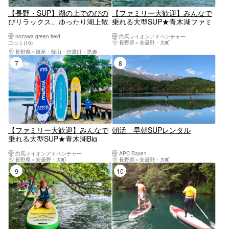
【長野・SUP】湖の上でのびの
【ファミリー大歓迎】みんなで
びリラックス。ゆったり湖上散
乗れる大型SUP★青木湖ファミ
歩をたのしむSUP体験
リーSUPレンタル90分【4人乗
nozawa green field
白馬ライオンアドベンチャー
り】3歳から参加OK
長野県
安曇野・大町
口コミ(10)
長野県
斑尾・飯山・信濃町・黒姫
7位
8位
【ファミリー大歓迎】みんなで
朝活 早朝SUPレンタル
乗れる大型SUP★青木湖Big
SUPレンタル90分【8人まで
白馬ライオンアドベンチャー
APC Base1
可】3歳から参加OK
長野県
安曇野・大町
長野県
安曇野・大町
9位
10位