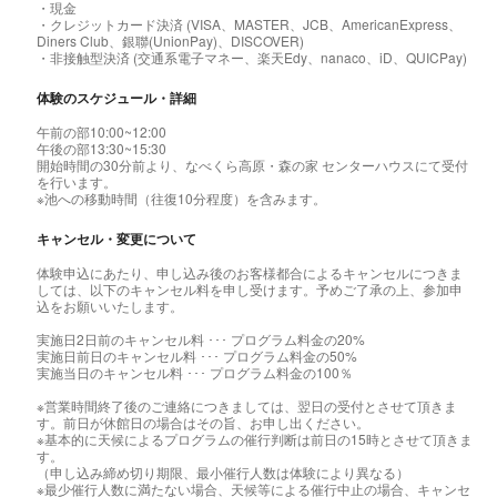
・現金
・クレジットカード決済 (VISA、MASTER、JCB、AmericanExpress、
Diners Club、銀聯(UnionPay)、DISCOVER)
・非接触型決済 (交通系電子マネー、楽天Edy、nanaco、iD、QUICPay)
体験のスケジュール・詳細
午前の部10:00~12:00
午後の部13:30~15:30
開始時間の30分前より、なべくら高原・森の家 センターハウスにて受付
を行います。
※池への移動時間（往復10分程度）を含みます。
キャンセル・変更について
体験申込にあたり、申し込み後のお客様都合によるキャンセルにつきま
しては、以下のキャンセル料を申し受けます。予めご了承の上、参加申
込をお願いいたします。
実施日2日前のキャンセル料 ･･･ プログラム料金の20%
実施日前日のキャンセル料 ･･･ プログラム料金の50%
実施当日のキャンセル料 ･･･ プログラム料金の100％
※営業時間終了後のご連絡につきましては、翌日の受付とさせて頂きま
す。前日が休館日の場合はその旨、お申し出ください。
※基本的に天候によるプログラムの催行判断は前日の15時とさせて頂きま
す。
（申し込み締め切り期限、最小催行人数は体験により異なる）
※最少催行人数に満たない場合、天候等による催行中止の場合、キャンセ