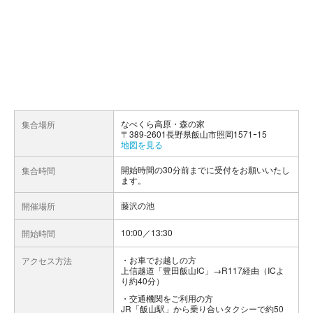
なべくら高原・森の家
集合場所
〒389-2601長野県飯山市照岡1571ｰ15
地図を見る
開始時間の30分前までに受付をお願いいたし
集合時間
ます。
藤沢の池
開催場所
10:00／13:30
開始時間
お車でお越しの方
アクセス方法
上信越道「豊田飯山IC」→R117経由（ICよ
り約40分）
交通機関をご利用の方
JR「飯山駅」から乗り合いタクシーで約50