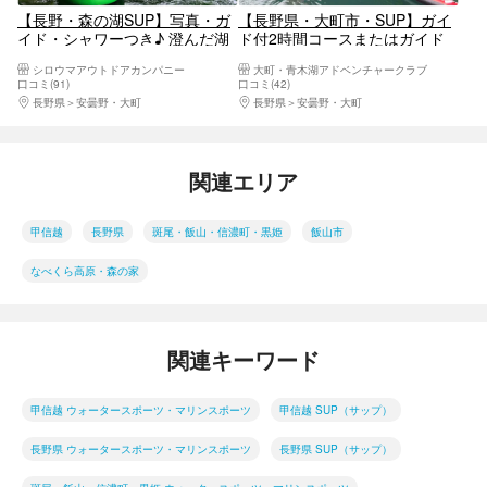
【長野・森の湖SUP】写真・ガ
【長野県・大町市・SUP】ガイ
イド・シャワーつき♪ 澄んだ湖
ド付2時間コースまたはガイド
水と丁寧な初心者レッスンで人
付1時間＋レンタル1時間コース
シロウマアウトドアカンパニー
大町・青木湖アドベンチャークラブ
気！みんな楽しい木崎湖SUPツ
～ 青木湖SUPクルーズ《北ア
口コミ(91)
口コミ(42)
アー
ルプスブランド弁当付または
長野県
安曇野・大町
長野県
安曇野・大町
BBQ付コースあり》
関連エリア
甲信越
長野県
斑尾・飯山・信濃町・黒姫
飯山市
なべくら高原・森の家
関連キーワード
甲信越 ウォータースポーツ・マリンスポーツ
甲信越 SUP（サップ）
長野県 ウォータースポーツ・マリンスポーツ
長野県 SUP（サップ）