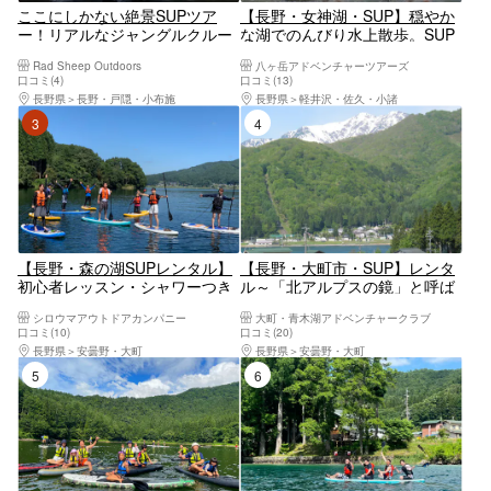
ここにしかない絶景SUPツア
【長野・女神湖・SUP】穏やか
ー！リアルなジャングルクルー
な湖でのんびり水上散歩。SUP
ジングで特別な体験を！
ツアー（2時間）
Rad Sheep Outdoors
八ヶ岳アドベンチャーツアーズ
口コミ(4)
口コミ(13)
長野県
長野・戸隠・小布施
長野県
軽井沢・佐久・小諸
3位
4位
【長野・森の湖SUPレンタル】
【長野・大町市・SUP】レンタ
初心者レッスン・シャワーつき
ル～「北アルプスの鏡」と呼ば
でカップルやグループにもおす
れる湖へ。青木湖クルーズ
シロウマアウトドアカンパニー
大町・青木湖アドベンチャークラブ
すめ！木崎湖で気軽にクルージ
口コミ(10)
口コミ(20)
ング♪
長野県
安曇野・大町
長野県
安曇野・大町
5位
6位