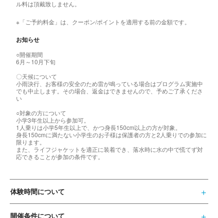
ル料は頂戴致しません。
※「ご予約料金」は、クーポン/ポイントを適用する前の金額です。
お知らせ
○開催期間
6月～10月下旬
〇天候について
小雨決行、お客様の安全のため雷が鳴っている場合はプログラム実施中
でも中止します。その場合、返金はできませんので、予めご了承くださ
い
○対象の方について
小学3年生以上から参加可。
1人乗りは小学5年生以上で、かつ身長150cm以上の方が対象。
身長150cmに満たない小学生のお子様は保護者の方と2人乗りでの参加に
限ります。
また、ライフジャケットを適正に装着でき、落水時に水の中で慌てず対
応できることが参加の条件です。
体験時間について
開催条件について