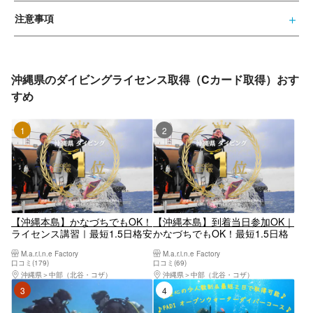
注意事項
沖縄県のダイビングライセンス取得（Cカード取得）おす
すめ
1位
2位
【沖縄本島】かなづちでもOK！
【沖縄本島】到着当日参加OK｜
ライセンス講習｜最短1.5日格安
かなづちでもOK！最短1.5日格
オープンウォーター｜2025年4
安ライセンス講習｜2025年4月
M.a.r.i.n.e Factory
M.a.r.i.n.e Factory
月Google口コミ数「沖縄ダイビ
Google口コミ数「沖縄ダイビン
口コミ(179)
口コミ(69)
ング」第1位
グ」第1位
沖縄県
中部（北谷・コザ）
沖縄県
中部（北谷・コザ）
3位
4位