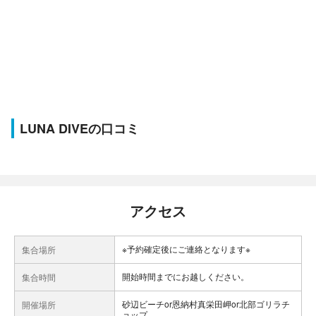
LUNA DIVEの口コミ
アクセス
※予約確定後にご連絡となります※
集合場所
開始時間までにお越しください。
集合時間
砂辺ビーチor恩納村真栄田岬or北部ゴリラチ
開催場所
ョップ