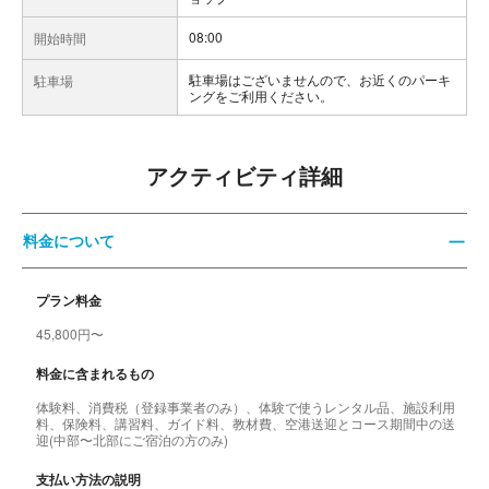
08:00
開始時間
駐車場はございませんので、お近くのパーキ
駐車場
ングをご利用ください。
アクティビティ詳細
料金について
プラン料金
45,800円〜
料金に含まれるもの
体験料、消費税（登録事業者のみ）、体験で使うレンタル品、施設利用
料、保険料、講習料、ガイド料、教材費、空港送迎とコース期間中の送
迎(中部〜北部にご宿泊の方のみ)
支払い方法の説明