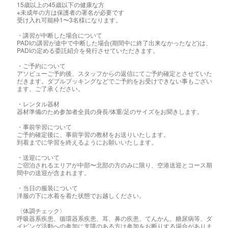
15歳以上の45歳以下の健康な方
※未成年の方は保護者の署名が必要です
受け入れ可能枠1〜3名様になります。
・講習が中断した場合について
PADIの講習が途中で中断した場合(期間中に終了出来なかったなど)は、
PADIの定める委託紹介を発行させていただきます。
・ご予約について
アソビューご予約後、スタッフからの返信にてご予約確定とさせていた
だきます。ダブルブッキングなどでご予約をお受けできない事もござい
ます。ご了承ください。
・レンタル器材
器材準備のため参加者全員の身長/体重/足のサイズをお聞きします。
・事前学習について
ご予約確定後に、事前学習の教材をお送りいたします。
到着までに学習を終えるようにお願いいたします。
・送迎について
ご宿泊されるエリアが中部〜北部の方のみに限り、空港送迎とコース期
間中の送迎が含まれます。
・当日の服装について
洋服の下に水着を着た状態でお越しください。
〈体調チェック〉
呼吸器系疾患、循環器系疾患、耳、鼻の疾患、てんかん、糖尿病等、ダ
イビング活動への参加に支障のある方は参加をお断りする場合がありま