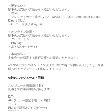
＜現地払い＞
以下のお支払い方法からお選びいただけます。
・現金
・クレジットカード決済 (VISA、MASTER、JCB、AmericanExpress、
Diners Club)
・QRコード決済 (PayPay)
＜オンライン決済＞
以下のお支払い方法からお選びいただけます。
・クレジットカード
・PayPay
・あと払い(ペイディ)
＜事前振込＞
主催会社が指定する銀行口座へお振込いただきます。
※スマホアプリのオンライン決済でPayPayをご利用いただくには、最新
版へのアップデートをお願いいたします。
体験のスケジュール・詳細
スケジュール例(最短２日)
到着までに事前学習があります。
DAY1
AM プールor限定水域 3〜5時間
ランチ
PM 海洋講習2ダイブ(ビーチ)