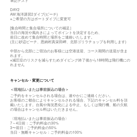
筆記テスト
DAY2
AM 海洋講習2ダイブ(ビーチ)
※ご希望の方はボートダイブに変更可
[集合時間と集合場所についての補足］
当日の海況や風向きによってポイントを決定するため、
前日に改めて集合時間と場所をご連絡いたします。
(主に砂辺ビーチ、恩納村真栄田岬、北部ゴリラチョップを利用します)
中部から北部にご宿泊のお客様には空港送迎、コース期間の送迎が含ま
れます。
※減圧症のリスクを減らすためダイビング終了後から18時間は飛行機にの
れません
キャンセル・変更について
＜現地払いまたは事前振込の場合＞
ご予約をキャンセルされる場合は、速やかにご連絡ください。
お客様のご都合によりキャンセルされる場合、下記のキャンセル料を頂
戴いたします。台風や海況悪化による中止、もしくは飛行機、船の欠航
の場合はキャンセル料はいただきません。
〈現地払いまたは事前振込の場合〉
7～4日前：ご予約料金の30%
3〜前日：ご予約料金の50%
当日・無断キャンセル：ご予約料金の100%