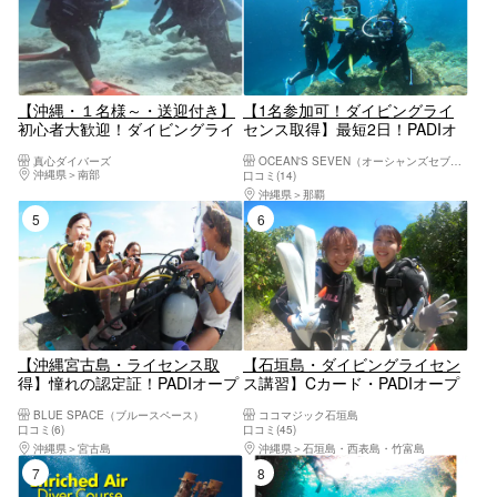
【沖縄・１名様～・送迎付き】
【1名参加可！ダイビングライ
初心者大歓迎！ダイビングライ
センス取得】最短2日！PADIオ
センス講習☆到着日から参加
ープンウォーターダイバーコー
真心ダイバーズ
OCEAN'S SEVEN（オーシャンズセブン）
OK☆最短1.5日オープンウォー
ス
沖縄県
南部
口コミ(14)
ターコース
沖縄県
那覇
5位
6位
【沖縄宮古島・ライセンス取
【石垣島・ダイビングライセン
得】憧れの認定証！PADIオープ
ス講習】Cカード・PADIオープ
ンウォーターダイバーコース2
ンウォーターダイバーを国内人
BLUE SPACE（ブルースペース）
ココマジック石垣島
日間プラン
気エリアで取得しよう！
口コミ(6)
口コミ(45)
沖縄県
宮古島
沖縄県
石垣島・西表島・竹富島
7位
8位