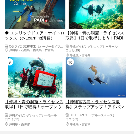
◆ エンリッチドエア・ナイトロ
【沖縄・青の洞窟・ライセンス
ックス（e-Learning講習）
取得】1日で取得しよう！PADI
スクーバダイバー
OG DIVE SERVICE（オージーダイブサービス）
沖縄ダイビングショップシーモール
沖縄県
石垣島・西表島・竹富島
口コミ(25)
沖縄県
西海岸
9位
10位
【沖縄・青の洞窟・ライセンス
【沖縄宮古島・ライセンス取
取得】1日で取得！オープンウ
得】ステップアップ！アドバン
ォーターダイバー
スドオープンウォーター2日間
沖縄ダイビングショップシーモール
BLUE SPACE（ブルースペース）
プラン
口コミ(33)
口コミ(2)
沖縄県
西海岸
沖縄県
宮古島