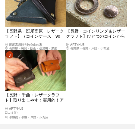
【長野県・斑尾高原・レザーク
【長野・コインリング＆レザー
ラフト】（コインケース 90
クラフト】ひとつのコインから
分）
リストバンドとコインリングが
斑尾高原観光協会山の家
ARTYHUB
作れるのは全国でもここだけ！
長野県
斑尾・飯山・信濃町・黒姫
長野県
長野・戸隠・小布施
3位
【長野・千曲・レザークラフ
ト】取り出しやすく実用的！ア
コーディオン小銭入れ1個
ARTYHUB
口コミ(1)
長野県
長野・戸隠・小布施