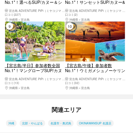
No.1*！選べるSUP/カヌー＆シ
No.1*！サンセットSUP/カヌー&
ュノーケリング｜高画質写真・
星空ジャングルナイトツアー！
宮古島 ADVENTURE PiPi（ミヤコジマ アドベンチャー ピピ）
宮古島 ADVENTURE PiPi（ミヤコジマ アドベンチャー ピピ）
送迎・機材込み
マジックアワーを全身で体感
口コミ(227)
口コミ(2)
沖縄県
宮古島
沖縄県
宮古島
9位
10位
【宮古島/半日】参加者数全国
【宮古島/午後】参加者数
No.1*！マングローブSUP/カヌ
No.1*！ウミガメシュノーケリン
ー！宮古ブルーとマングローブ
グ＆サンセットSUP/カヌーツア
宮古島 ADVENTURE PiPi（ミヤコジマ アドベンチャー ピピ）
宮古島 ADVENTURE PiPi（ミヤコジマ アドベンチャー ピピ）
を同時に｜高画質写真・送迎・
ー！午後から夕方まで満喫！写
口コミ(13)
口コミ(32)
機材込み＜予約特典あり＞
真データ無料！
沖縄県
宮古島
沖縄県
宮古島
関連エリア
沖縄
北部・やんばる
名護市・奥武島
OKINAWANSUP 名護店