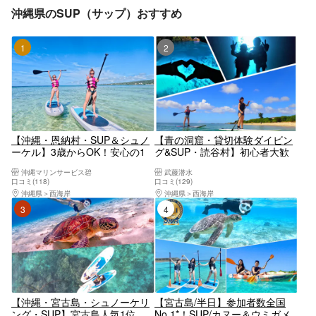
沖縄県のSUP（サップ）おすすめ
1位
2位
【沖縄・恩納村・SUP＆シュノ
【青の洞窟・貸切体験ダイビン
ーケル】3歳からOK！安心の1
グ&SUP・読谷村】初心者大歓
組貸し切りセットプラン！手ぶ
迎体験ダイビング☆透明度抜群
沖縄マリンサービス碧
武藤潜水
ら参加OK！
の海でSUP体験‼《沖縄の海を満
口コミ(118)
口コミ(129)
喫できるセットプラン♪》
沖縄県
西海岸
沖縄県
西海岸
3位
4位
【沖縄・宮古島・シュノーケリ
【宮古島/半日】参加者数全国
ング・SUP】宮古島人気1位
No.1*！SUP/カヌー＆ウミガメ