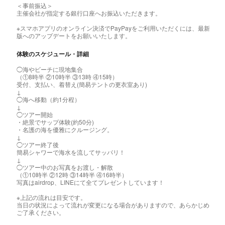
＜事前振込＞
主催会社が指定する銀行口座へお振込いただきます。
※スマホアプリのオンライン決済でPayPayをご利用いただくには、最新
版へのアップデートをお願いいたします。
体験のスケジュール・詳細
◯海やビーチに現地集合
（①8時半 ②10時半 ③13時 ④15時）
受付、支払い、着替え(簡易テントの更衣室あり)
↓
◯海へ移動（約1分程）
↓
◯ツアー開始
・絶景でサップ体験(約50分)
・名護の海を優雅にクルージング。
↓
◯ツアー終了後
簡易シャワーで海水を流してサッパリ！
↓
◯ツアー中のお写真をお渡し・解散
（①10時半 ②12時 ③14時半 ④16時半）
写真はairdrop、LINEにて全てプレゼントしています！
※上記の流れは目安です。
当日の状況によって流れが変更になる場合がありますので、あらかじめ
ご了承ください。