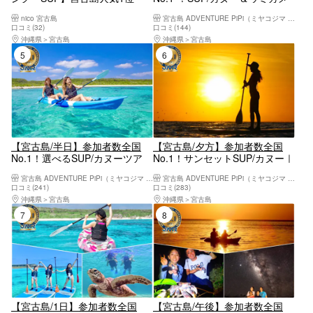
《定番プラン》【ウミガメシュ
シュノーケリング2大定番半日
nico 宮古島
宮古島 ADVENTURE PiPi（ミヤコジマ アドベンチャー ピピ）
ノーケリング＆SUPツアー】遭
コース！写真データ&島内送迎
口コミ(32)
口コミ(144)
遇率100%継続中！｜写真無料
無料！
沖縄県
宮古島
沖縄県
宮古島
｜初心者歓迎《女性ガイド多
5位
6位
数》
【宮古島/半日】参加者数全国
【宮古島/夕方】参加者数全国
No.1！選べるSUP/カヌーツア
No.1！サンセットSUP/カヌー｜
ー！世界レベルの海を体感しよ
当日予約OK｜高画質写真・機材
宮古島 ADVENTURE PiPi（ミヤコジマ アドベンチャー ピピ）
宮古島 ADVENTURE PiPi（ミヤコジマ アドベンチャー ピピ）
う！高画質写真・送迎・機材込
込み＜予約特典あり＞
口コミ(241)
口コミ(283)
み＜予約特典あり＞
沖縄県
宮古島
沖縄県
宮古島
7位
8位
【宮古島/1日】参加者数全国
【宮古島/午後】参加者数全国