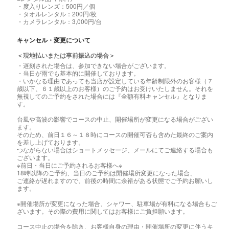
・度入りレンズ：500円／個
・タオルレンタル：200円/枚
・カメラレンタル：3,000円/台
キャンセル・変更について
＜現地払いまたは事前振込の場合＞
・遅刻された場合は、参加できない場合がございます。
・当日が雨でも基本的に開催しております。
・いかなる理由であっても当店が設定している年齢制限外のお客様（７
歳以下、６１歳以上のお客様）のご予約はお受けいたしません。それを
無視してのご予約をされた場合には『全額有料キャンセル』となりま
す。
台風や高波の影響でコースの中止、開催場所が変更になる場合がござい
ます。
そのため、前日１６～１８時にコースの開催可否も含めた最終のご案内
を差し上げております。
つながらない場合はショートメッセージ、メールにてご連絡する場合も
ございます。
※前日・当日にご予約されるお客様へ※
18時以降のご予約、当日のご予約は開催場所変更になった場合、
ご連絡が遅れますので、前後の時間に余裕がある状態でご予約お願いし
ます。
※開催場所が変更になった場合、シャワー、駐車場が有料になる場合もご
ざいます。その際の費用に関してはお客様にご負担願います。
コース中止の場合を除き、お客様自身の理由・開催場所の変更に伴うキ