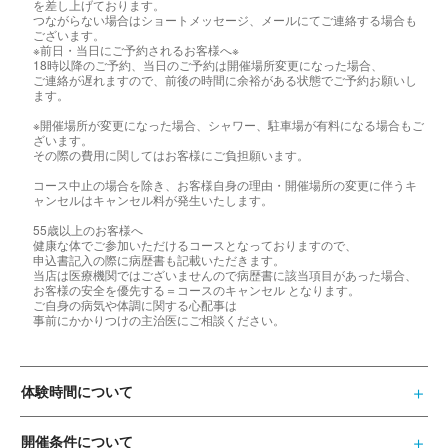
を差し上げております。
つながらない場合はショートメッセージ、メールにてご連絡する場合も
ございます。
※前日・当日にご予約されるお客様へ※
18時以降のご予約、当日のご予約は開催場所変更になった場合、
ご連絡が遅れますので、前後の時間に余裕がある状態でご予約お願いし
ます。
※開催場所が変更になった場合、シャワー、駐車場が有料になる場合もご
ざいます。
その際の費用に関してはお客様にご負担願います。
コース中止の場合を除き、お客様自身の理由・開催場所の変更に伴うキ
ャンセルはキャンセル料が発生いたします。
55歳以上のお客様へ
健康な体でご参加いただけるコースとなっておりますので、
申込書記入の際に病歴書も記載いただきます。
当店は医療機関ではございませんので病歴書に該当項目があった場合、
お客様の安全を優先する＝コースのキャンセル となります。
ご自身の病気や体調に関する心配事は
事前にかかりつけの主治医にご相談ください。
体験時間について
開催条件について