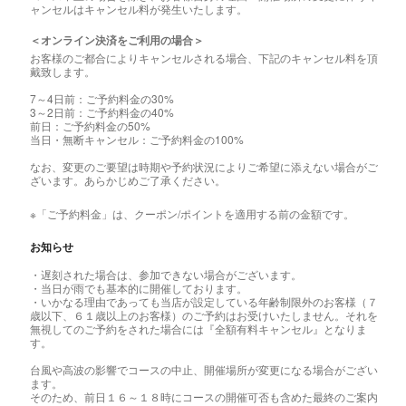
ャンセルはキャンセル料が発生いたします。
＜オンライン決済をご利用の場合＞
お客様のご都合によりキャンセルされる場合、下記のキャンセル料を頂
戴致します。
7～4日前：ご予約料金の30%
3～2日前：ご予約料金の40%
前日：ご予約料金の50%
当日・無断キャンセル：ご予約料金の100%
なお、変更のご要望は時期や予約状況によりご希望に添えない場合がご
ざいます。あらかじめご了承ください。
※「ご予約料金」は、クーポン/ポイントを適用する前の金額です。
お知らせ
・遅刻された場合は、参加できない場合がございます。
・当日が雨でも基本的に開催しております。
・いかなる理由であっても当店が設定している年齢制限外のお客様（７
歳以下、６１歳以上のお客様）のご予約はお受けいたしません。それを
無視してのご予約をされた場合には『全額有料キャンセル』となりま
す。
台風や高波の影響でコースの中止、開催場所が変更になる場合がござい
ます。
そのため、前日１６～１８時にコースの開催可否も含めた最終のご案内