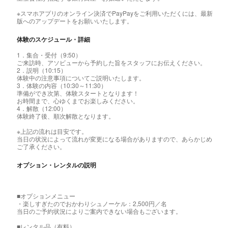
※スマホアプリのオンライン決済でPayPayをご利用いただくには、最新
版へのアップデートをお願いいたします。
体験のスケジュール・詳細
1．集合・受付（9:50）
ご来訪時、アソビューから予約した旨をスタッフにお伝えください。
2．説明（10:15）
体験中の注意事項についてご説明いたします。
3．体験の内容（10:30～11:30）
準備ができ次第、体験スタートとなります！
お時間まで、心ゆくまでお楽しみください。
4．解散（12:00）
体験終了後、順次解散となります。
※上記の流れは目安です。
当日の状況によって流れが変更になる場合がありますので、あらかじめ
ご了承ください。
オプション・レンタルの説明
■オプションメニュー
・楽しすぎたのでおかわりシュノーケル：2,500円／名
当日のご予約状況によりご案内できない場合もございます。
■レンタル品（有料）