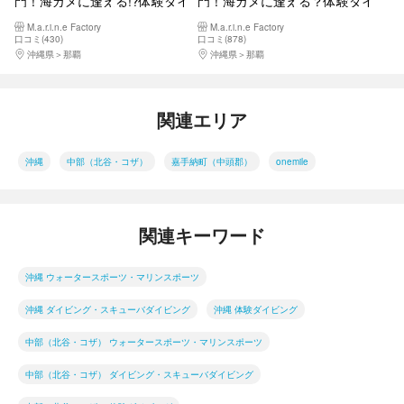
門！海ガメに逢える!?体験ダイ
門！海ガメに逢える？体験ダイ
ビング｜カメラレンタル付｜
ビング２回｜カメラレンタル付
M.a.r.i.n.e Factory
M.a.r.i.n.e Factory
2025年4月Google口コミ数「沖
｜2025年4月Google口コミ数
口コミ(430)
口コミ(878)
縄ダイビング」第１位
「沖縄ダイビング」第１位
沖縄県
那覇
沖縄県
那覇
関連エリア
沖縄
中部（北谷・コザ）
嘉手納町（中頭郡）
onemile
関連キーワード
沖縄 ウォータースポーツ・マリンスポーツ
沖縄 ダイビング・スキューバダイビング
沖縄 体験ダイビング
中部（北谷・コザ） ウォータースポーツ・マリンスポーツ
中部（北谷・コザ） ダイビング・スキューバダイビング