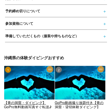
予約締め切りについて
参加資格について
準備していただくもの（服装や持ちものなど）
沖縄県の体験ダイビングおすすめ
1位
2位
【青の洞窟・ダイビング】
GoPro動画撮り放題付き【青の
GoPro無料動画写真すぐ転送♪
洞窟・貸切体験ダイビング】
タオル・サンダル無料レンタル
GoPro動画すぐ転送！無料タオ