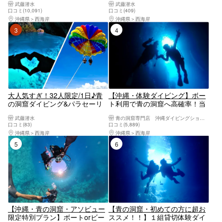
武藤潜水
武藤潜水
☆当日予約・初心者大歓迎☆1
ル・サンダルレンタル☆当日予
口コミ(10,091)
口コミ(409)
グループガイド貸切♪レビュー
約・初心者大歓迎☆1グループ
沖縄県
西海岸
沖縄県
西海岸
高評価多数店♪沖縄本島恩納村
ガイド貸切♪レビュー高評価多
3位
4位
貸切ビーチ体験ダイビング
数店♪
大人気すぎ！32人限定/1日♪青
【沖縄・体験ダイビング】ボー
の洞窟ダイビング&パラセーリ
ト利用で青の洞窟へ高確率！当
ング♪最楽コラボを同時に
日予約OK&現地決済OK！1組貸
武藤潜水
青の洞窟専門店 沖縄ダイビングショップ和
♪GoPro無料写真動画すぐスマ
切初心者安心・GoPro撮影無料
口コミ(83)
口コミ(5,889)
ホ♪無料タオル餌あげ♪当日予約
｜恩納村／ダイソン・ReFaドラ
沖縄県
西海岸
沖縄県
西海岸
初心者大歓迎☆1グループガイ
イヤー完備の快適施設｜手ぶら
5位
6位
ド貸切♪レビュー高評価多数
でOK
【沖縄・青の洞窟・アソビュー
【青の洞窟・初めての方に超お
限定特別プラン】ボートorビー
ススメ！！】１組貸切体験ダイ