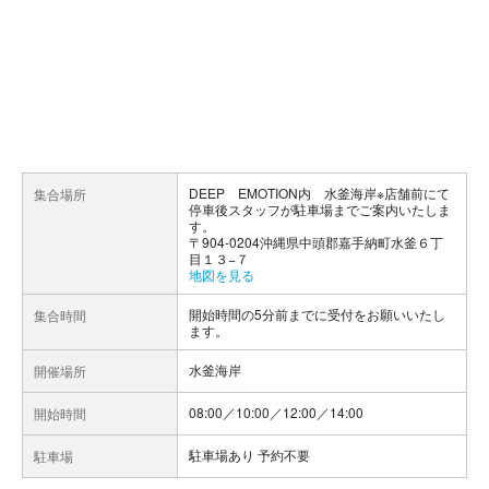
DEEP EMOTION内 水釜海岸※店舗前にて
集合場所
停車後スタッフが駐車場までご案内いたしま
す。
〒904-0204沖縄県中頭郡嘉手納町水釜６丁
目１３−７
地図を見る
開始時間の5分前までに受付をお願いいたし
集合時間
ます。
水釜海岸
開催場所
08:00／10:00／12:00／14:00
開始時間
駐車場あり 予約不要
駐車場