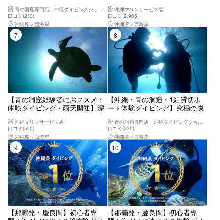
チを選んでその日一番美しい海
ビング開催プラン／女性スタッ
青の洞窟専門店 沖縄ダイビングショップ和
沖縄マリンサービス碧
へプライベート体験ダイビン
フ在籍／無料！GOPRO写真撮
口コミ(213)
口コミ(2,965)
グ！フルフェイスマスク選択無
影！／手ぶらでOK／当日予約・
沖縄県
西海岸
沖縄県
西海岸
料・insta360無料レンタル
初心者、泳げない方大歓迎！☆
7位
8位
シャワー、ドライヤー完備
【青の洞窟経験者におススメ・
【沖縄・青の洞窟・1組貸切ボ
体験ダイビング・雨天開催】深
ート体験ダイビング】究極の快
場でがっつりダイビング！☆安
適さを追求フルフェイスマスク
沖縄マリンサービス碧
青の洞窟専門店 沖縄ダイビングショップ和
心の完全貸し切りツアー☆手ぶ
使用●青の洞窟高確率◯Insta360
口コミ(590)
口コミ(230)
らでOK☆当日予約・初心者、泳
＆GoPro13導入☆写真動画無
沖縄県
西海岸
沖縄県
西海岸
げない方大歓迎！☆シャワード
料！魚餌付無料・充実アメニテ
9位
10位
ライヤー完備！
ィーが自慢
【那覇発・慶良間】初心者専
【那覇発・慶良間】初心者専