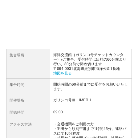
海洋交流館（ガリンコ号チケットカウンタ
集合場所
ー）※ご集合、受付時間は出航の60分前より
行い、30分前で締め切ります
〒094-0031北海道紋別市海洋公園1番地
地図を見る
開始時間の60分前までに受付をお願いいたし
集合時間
ます。
ガリンコ号Ⅲ IMERU
開催場所
09:00
開始時間
交通機関をご利用の方
アクセス方法
・羽田から紋別空港まで1時間45分。連絡バ
スにて10分程度
・札幌から都市間バスで約5時間、旭川から