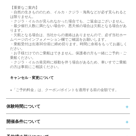
【重要なご案内】
・自然の生きもののため、イルカ・クジラ・海鳥などが必ず見られると
は限りません。
・クジラ・イルカが見られなかった場合でも、ご返金はございません。
・最少催行人数に満たない場合や、悪天候の場合は欠航となる場合があ
ります。
・欠航となる場合は、当社からの連絡はありませんので、必ず当社ホー
ムページのインフォメーション欄でご確認をお願いします。
・乗船受付は出港30分前に締め切ります。時間に余裕をもってお越しく
ださい。
・お子様だけでのご乗船はできません。保護者の方も一緒にご予約・ご
乗船ください。
・クジラ・イルカ発見時に移動を伴う場合があるため、車いすでご乗船
の方は事前にご相談ください。
キャンセル・変更について
※「ご予約料金」は、クーポン/ポイントを適用する前の金額です。
体験時間について
開催条件について