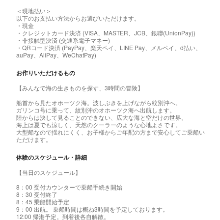
＜現地払い＞
以下のお支払い方法からお選びいただけます。
・現金
・クレジットカード決済 (VISA、MASTER、JCB、銀聯(UnionPay))
・非接触型決済 (交通系電子マネー)
・QRコード決済 (PayPay、楽天ペイ、LINE Pay、メルペイ、d払い、
auPay、AliPay、WeChatPay)
お作りいただけるもの
【みんなで海の生きものを探す、3時間の冒険】
船首から見たオホーツク海。波しぶきを上げながら紋別沖へ。
ガリンコ号に乗って、紋別沖のオホーツク海へ出航します。
陸からは決して見ることのできない、広大な海と空だけの世界。
海上は夏でも涼しく、天然のクーラーのような心地よさです。
大型船なので揺れにくく、お子様からご年配の方まで安心してご乗船い
ただけます。
体験のスケジュール・詳細
【当日のスケジュール】
8：00 受付カウンターで乗船手続き開始
8：30 受付終了
8：45 乗船開始予定
9：00 出航。 乗船時間は概ね3時間を予定しております。
12:00 帰港予定。到着後各自解散。