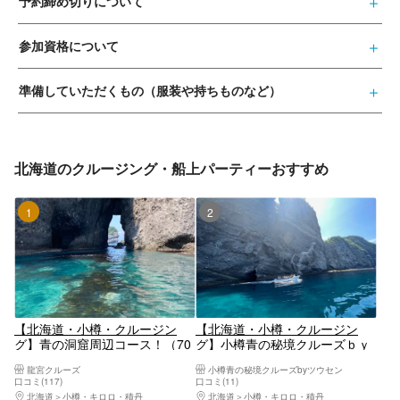
予約締め切りについて
参加資格について
準備していただくもの（服装や持ちものなど）
北海道のクルージング・船上パーティーおすすめ
1位
2位
【北海道・小樽・クルージン
【北海道・小樽・クルージン
グ】青の洞窟周辺コース！（70
グ】小樽青の秘境クルーズｂｙ
分）小樽海岸国定公園をボート
ツウセン
龍宮クルーズ
小樽青の秘境クルーズbyツウセン
で爽快にクルーズ！＜龍宮クル
口コミ(117)
口コミ(11)
ーズ＞
北海道
小樽・キロロ・積丹
北海道
小樽・キロロ・積丹