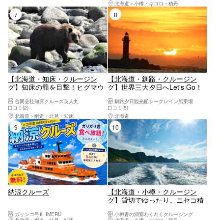
北海道
小樽・キロロ・積丹
7位
8位
【北海道・知床・クルージン
【北海道・釧路・クルージン
グ】知床の羆を目撃！ヒグマウ
グ】世界三大夕日へLet's Go！
ォッチング・ウトロコース
釧路発見！サンセットクルーズ
合同会社知床クルーズ英人丸
釧路夕日観光船シークレイン船乗場
口コミ(2)
口コミ(5)
北海道
網走・北見・知床
北海道
釧路・阿寒・根室・川湯・屈斜路
9位
10位
納涼クルーズ
【北海道・小樽・クルージン
グ】貸切でゆったり。ニセコ積
丹小樽海岸国定公園クルーズ
ガリンコ号Ⅲ IMERU
小樽青の洞窟わくわくクルージング
北海道
網走・北見・知床
北海道
小樽・キロロ・積丹