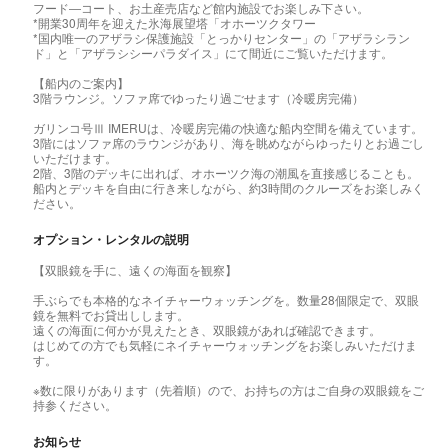
フード―コート、お土産売店など館内施設でお楽しみ下さい。
*開業30周年を迎えた氷海展望塔「オホーツクタワー
*国内唯一のアザラシ保護施設「とっかりセンター」の「アザラシラン
ド」と「アザラシシーパラダイス」にて間近にご覧いただけます。
【船内のご案内】
3階ラウンジ。ソファ席でゆったり過ごせます（冷暖房完備）
ガリンコ号Ⅲ IMERUは、冷暖房完備の快適な船内空間を備えています。
3階にはソファ席のラウンジがあり、海を眺めながらゆったりとお過ごし
いただけます。
2階、3階のデッキに出れば、オホーツク海の潮風を直接感じることも。
船内とデッキを自由に行き来しながら、約3時間のクルーズをお楽しみく
ださい。
オプション・レンタルの説明
【双眼鏡を手に、遠くの海面を観察】
手ぶらでも本格的なネイチャーウォッチングを。数量28個限定で、双眼
鏡を無料でお貸出しします。
遠くの海面に何かが見えたとき、双眼鏡があれば確認できます。
はじめての方でも気軽にネイチャーウォッチングをお楽しみいただけま
す。
※数に限りがあります（先着順）ので、お持ちの方はご自身の双眼鏡をご
持参ください。
お知らせ