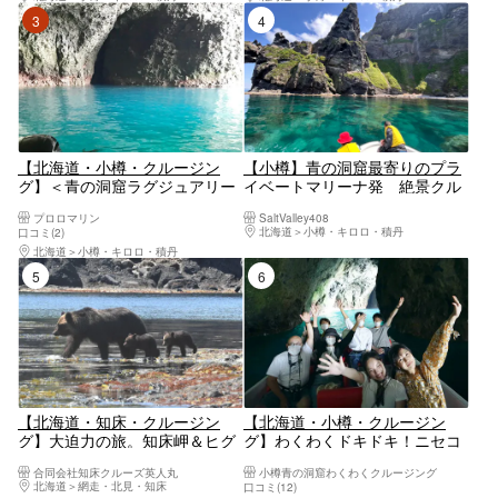
3位
4位
【北海道・小樽・クルージン
【小樽】青の洞窟最寄りのプラ
グ】＜青の洞窟ラグジュアリー
イベートマリーナ発 絶景クル
クルーズ＞クルーザーで行くち
ージングツアー
プロロマリン
SaltValley408
ょっとリッチなクルージング
北海道
小樽・キロロ・積丹
口コミ(2)
を！
北海道
小樽・キロロ・積丹
5位
6位
【北海道・知床・クルージン
【北海道・小樽・クルージン
グ】大迫力の旅。知床岬＆ヒグ
グ】わくわくドキドキ！ニセコ
マウォッチングコース
積丹小樽海岸国定公園クルーズ
合同会社知床クルーズ英人丸
小樽青の洞窟わくわくクルージング
北海道
網走・北見・知床
口コミ(12)