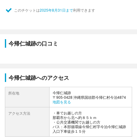
このチケットは
2025年8月31日まで
利用できます
今帰仁城跡の口コミ
今帰仁城跡へのアクセス
今帰仁城跡
所在地
〒905-0428 沖縄県国頭郡今帰仁村今泊4874
地図を見る
車でお越しの方
アクセス方法
那覇市から北へ約８５ｋｍ
公共交通機関でお越しの方
バス：本部循環線今帰仁村字今泊今帰仁城跡
入口下車徒歩１５分