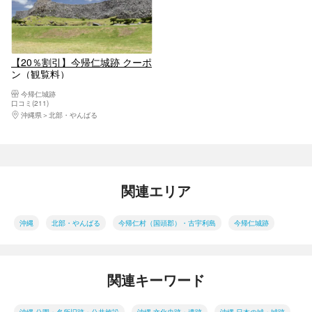
【20％割引】今帰仁城跡 クーポ
ン（観覧料）
今帰仁城跡
口コミ(211)
沖縄県
北部・やんばる
関連エリア
沖縄
北部・やんばる
今帰仁村（国頭郡）・古宇利島
今帰仁城跡
関連キーワード