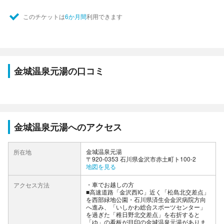
このチケットは
6か月間
利用できます
金城温泉元湯の口コミ
金城温泉元湯へのアクセス
金城温泉元湯
所在地
〒920-0353 石川県金沢市赤土町ト100-2
地図を見る
車でお越しの方
アクセス方法
■高速道路「金沢西IC」近く「松島北交差点」
を西部緑地公園・石川県済生会金沢病院方向
へ進み、「いしかわ総合スポーツセンター」
を過ぎた「稚日野北交差点」を右折すると
「ゆ」の看板が目印の金城温泉元湯がありま