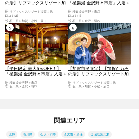
の湯】リブマックスリゾート加
「極楽湯 金沢野々市店」入浴＋
賀山代 チケット
タオルセットチケット※タオル
リブマックスリゾート加賀山代
極楽湯金沢野々市店
セットは大人のみ
口コミ(2)
口コミ(1)
石川県
加賀・小松・辰口
石川県
金沢・羽咋
5位
6位
【平日限定 最大5％OFF！】
【加賀市民限定】【加賀百万石
「極楽湯 金沢野々市店」入浴＋
の湯】リブマックスリゾート加
タオルセットチケット※タオル
賀山代 チケット（入館＋フェイ
極楽湯金沢野々市店
リブマックスリゾート加賀山代
セットは大人のみ
スタオル）
石川県
金沢・羽咋
石川県
加賀・小松・辰口
関連エリア
北陸
石川県
金沢・羽咋
金沢市・湯涌
金城温泉元湯