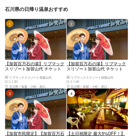
石川県の日帰り温泉おすすめ
1位
2位
【加賀百万石の湯】リブマック
【加賀百万石の湯】リブマック
スリゾート加賀山代 チケット
スリゾート加賀山代 チケット
（入館＋タオルセット）
リブマックスリゾート加賀山代
リブマックスリゾート加賀山代
口コミ(2)
口コミ(4)
石川県
加賀・小松・辰口
石川県
加賀・小松・辰口
3位
4位
【加賀市民限定】【加賀百万石
【土日祝限定 最大5%OFF！】