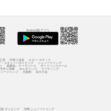
Android版アプリ
工房
日帰り温泉
カヌー･カヤック
グ・スキューバダイビング
シュノーケリング
ー
遊園地・テーマパーク
サーフィンスクール
 手作り体験
ボルダリング
ラフティング
ンジージャンプ
水族館
花火大会
垣島 ダイビング
沖縄 シュノーケリング