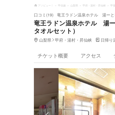
アソビュー！
甲信越
山梨県
甲府・湯村・昇仙峡
甲
口コミ(19)
竜王ラドン温泉ホテル 湯ーと
竜王ラドン温泉ホテル 湯
タオルセット）
山梨県
甲府・湯村・昇仙峡
日帰り
チケット概要
アクセス