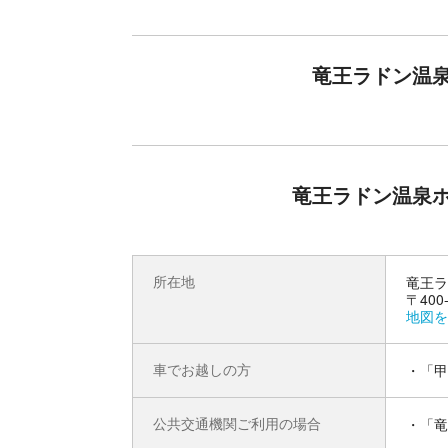
まるで昭和にタイムスリップ！レトロな設
竜王ラドン温
「竜王ラドン温泉ホテル 湯ーとぴあ」は、2021
ターとも呼ばれ、利用した芸能人の方も多い記念す
らず常時淡々と湧き続けております。トリプル美
めの温度になっておりますので、からだにやさし
姿のままのレトロな設備に、温泉マニアの方や旅
竜王ラドン温泉
所在地
竜王ラ
〒400
地図を
車でお越しの方
・「甲
公共交通機関ご利用の場合
・「竜