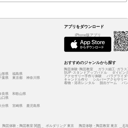
アプリをダウンロード
iPhone版アプリ
おすすめのジャンルから探す
陶芸体験･陶芸教室
ガラス細工･ガラス
SUP･スタンドアップパドル
ダイビン
山形県
福島県
アクセサリー手作り体験
パラグライダ
千葉県
東京都
神奈川県
キャンドル作り
シルバーアクセサリー
着物・浴衣レンタル
脱出ゲーム
バ
奈良県
和歌山県
山口県
大分県
宮崎県
鹿児島県
陶芸体験・陶芸教室 関西
ボルダリング 東京
陶芸体験・陶芸教室 東京
石