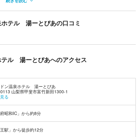
続きを読む
備に心落ち着きます
泉ホテル 湯ーとぴあの口コミ
年2月23日で創立75周年を迎えることができました。かつてラドンセン
べき舞台のある旅館です。源泉かけ流し100％の温泉は40年前と変わ
肌効果のある美人の湯として人気を誇り、ゆっくりと長湯ができるぬる
くご入浴いただけます。まるでタイムスリップしたかのような、昭和の
館を楽しみたい方にもおすすめです◎
ホテル 湯ーとぴあへのアクセス
ドン温泉ホテル 湯ーとぴあ
-0113 山梨県甲斐市富竹新田1300-1
見る
府昭和IC」から約8分
王駅」から徒歩約12分