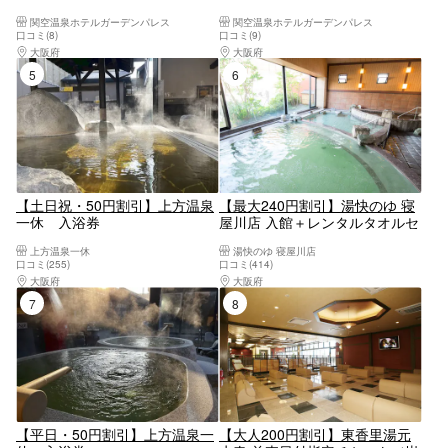
付】鮑踊り焼き＆まつなが牛し
会席ランチ付き＜8時間休憩プ
関空温泉ホテルガーデンパレス
関空温泉ホテルガーデンパレス
ゃぶしゃぶ会席ランチ付き＜5
ラン＞
口コミ(8)
口コミ(9)
時間休憩プラン＞
大阪府
大阪南部（堺・岸和田・関西空港）
大阪府
大阪南部（堺・岸和田・関西空港）
5位
6位
【土日祝・50円割引】上方温泉
【最大240円割引】湯快のゆ 寝
一休 入浴券
屋川店 入館＋レンタルタオルセ
ット
上方温泉一休
湯快のゆ 寝屋川店
口コミ(255)
口コミ(414)
大阪府
大阪駅・梅田駅・福島・淀屋橋・本町
大阪府
大阪東部（寝屋川・守口・門真・東大
7位
8位
【平日・50円割引】上方温泉一
【大人200円割引】東香里湯元