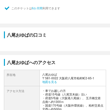
このチケットは
6か月間
利用できます
八尾おゆばの口コミ
八尾おゆばへのアクセス
八尾おゆば
所在地
〒581-0022 大阪府八尾市柏村町2-65-1
地図を見る
車でお越しの方
アクセス方法
・府道15号線（八尾茨木線）沿い
・府道5号線（大阪港八尾線）、 五月橋交差
点南へ約1300ｍ
・国道170号線（大阪外環状線）、柏村交差点
北西へ約500m