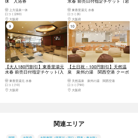
休 入浴券
水春 前売日付指定チケット（岩
盤浴＋入浴料＋タオルセット）
上方温泉一休
東香里湯元 水春
口コミ(283)
口コミ(6)
大阪府
大阪駅・梅田駅・福島・淀屋橋・本町
大阪府
大阪東部（寝屋川・守口・門真・東大
9位
10位
【大人180円割引】東香里湯元
【土日祝・100円割引】天然温
水春 前売日付指定チケット(入
泉 泉州の湯 関西空港 クーポ
浴料+タオルセット)
ン（タオル無し）
東香里湯元 水春
天然温泉 泉州の湯 関西空港
口コミ(10)
口コミ(790)
大阪府
大阪東部（寝屋川・守口・門真・東大阪）
大阪府
大阪南部（堺・岸和田・関西空港）
関連エリア
関西
大阪府
大阪東部（寝屋川・守口・門真・東大阪）