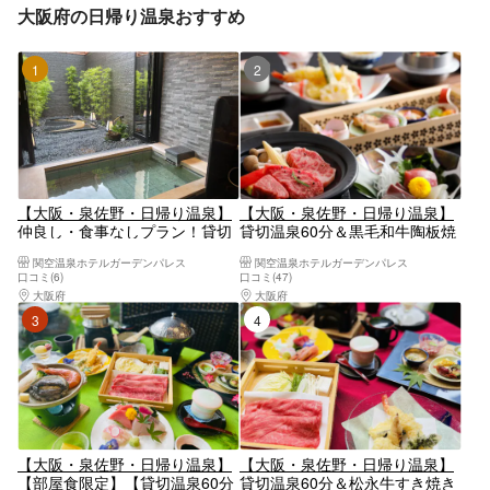
大阪府の日帰り温泉おすすめ
1位
2位
【大阪・泉佐野・日帰り温泉】
【大阪・泉佐野・日帰り温泉】
仲良し・食事なしプラン！貸切
貸切温泉60分＆黒毛和牛陶板焼
温泉60分＆最大7時間お部屋休
き会席ランチ付き＜5時間休憩
関空温泉ホテルガーデンパレス
関空温泉ホテルガーデンパレス
憩プラン
プラン＞
口コミ(6)
口コミ(47)
大阪府
大阪南部（堺・岸和田・関西空港）
大阪府
大阪南部（堺・岸和田・関西空港）
3位
4位
【大阪・泉佐野・日帰り温泉】
【大阪・泉佐野・日帰り温泉】
【部屋食限定】【貸切温泉60分
貸切温泉60分＆松永牛すき焼き