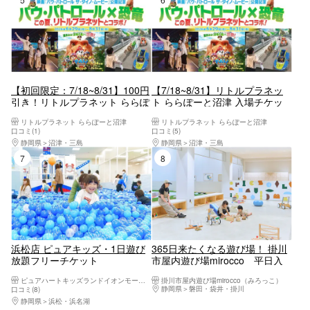
【初回限定：7/18~8/31】100円
【7/18~8/31】リトルプラネッ
引き！リトルプラネット ららぽ
ト ららぽーと沼津 入場チケッ
ーと沼津 入場チケット
ト
リトルプラネット ららぽーと沼津
リトルプラネット ららぽーと沼津
口コミ(1)
口コミ(5)
静岡県
沼津・三島
静岡県
沼津・三島
7位
8位
浜松店 ピュアキッズ・1日遊び
365日来たくなる遊び場！ 掛川
放題フリーチケット
市屋内遊び場mirocco 平日入
場チケット
ピュアハートキッズランドイオンモール浜松志都呂
掛川市屋内遊び場mirocco（みろっこ）
静岡県
磐田・袋井・掛川
口コミ(8)
静岡県
浜松・浜名湖