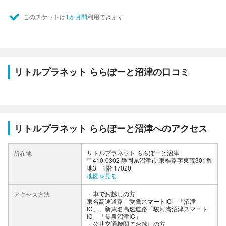
このチケットは
1か月間
利用できます
リトルプラネット ららぽーと沼津の口コミ
リトルプラネット ららぽーと沼津へのアクセス
リトルプラネット ららぽーと沼津
所在地
〒410-0302 静岡県沼津市 東椎路字東荒301番
地3 1階 17020
地図を見る
車でお越しの方
アクセス方法
東名高速道路「愛鷹スマートIC」「沼津
IC」、新東名高速道路「駿河湾沼津スマート
IC」「長泉沼津IC」
公共交通機関でお越しの方