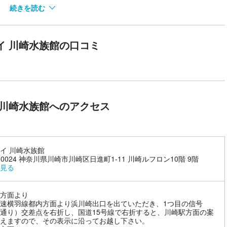
続きを読む
買える！】
イ 川崎⽔族館の口コミ
ートにアップグレードできます。
 川崎⽔族館へのアクセス
イ 川崎⽔族館
0-0024 神奈川県川崎市川崎区⽇進町1-11 川崎ルフロン10階 9階
見る
方面より
速横羽線都内方面より浜川崎出口を出ていただき、1つ目の信号
通り）交差点を右折し、国道15号線で右折すると、川崎駅方面の案
えますので、その表示に沿ってお越し下さい。