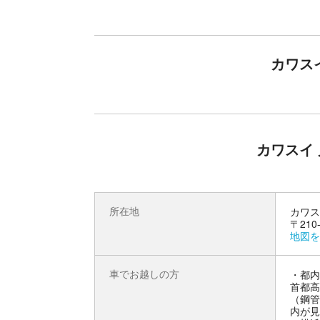
【入館当日のみ、年間パスポートが差額で
カワス
入館当日のみ、＋2回分の入館料金で年間パスポ
カワスイ
所在地
カワス
〒21
地図を
車でお越しの方
・都内
首都高
（鋼管
内が見