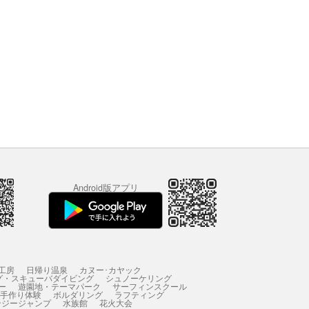
Android版アプリ
工房
日帰り温泉
カヌー･カヤック
グ・スキューバダイビング
シュノーケリング
ー
遊園地・テーマパーク
サーフィンスクール
 手作り体験
ボルダリング
ラフティング
ンジージャンプ
水族館
花火大会