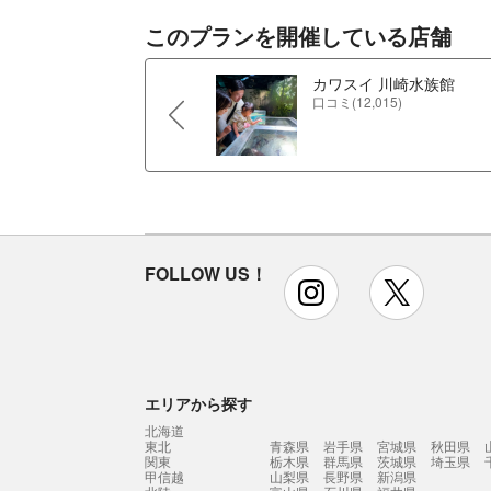
このプランを開催している店舗
カワスイ 川崎⽔族館
口コミ(12,015)
FOLLOW US！
instagram
x
エリアから探す
北海道
東北
青森県
岩手県
宮城県
秋田県
関東
栃木県
群馬県
茨城県
埼玉県
甲信越
山梨県
長野県
新潟県