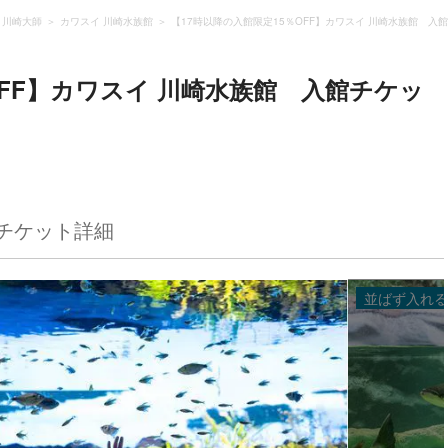
・川崎大師
カワスイ 川崎⽔族館
【17時以降の入館限定15％OFF】カワスイ 川崎⽔族館 入
OFF】カワスイ 川崎⽔族館 入館チケッ
チケット詳細
並ばず入れる