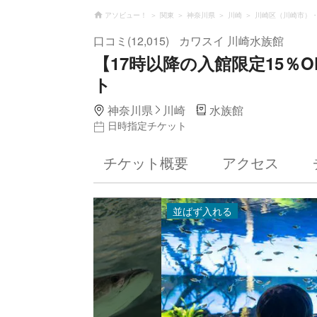
アソビュー！
関東
神奈川県
川崎
川崎区（川崎市）
口コミ(12,015)
カワスイ 川崎⽔族館
【17時以降の入館限定15％
ト
神奈川県
川崎
水族館
日時指定チケット
チケット概要
アクセス
並ばず入れる