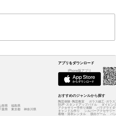
アプリをダウンロード
iPhone版アプリ
おすすめのジャンルから探す
陶芸体験･陶芸教室
ガラス細工･ガラス
SUP･スタンドアップパドル
ダイビン
山形県
福島県
アクセサリー手作り体験
パラグライダ
千葉県
東京都
神奈川県
キャンドル作り
シルバーアクセサリー
着物・浴衣レンタル
脱出ゲーム
バ