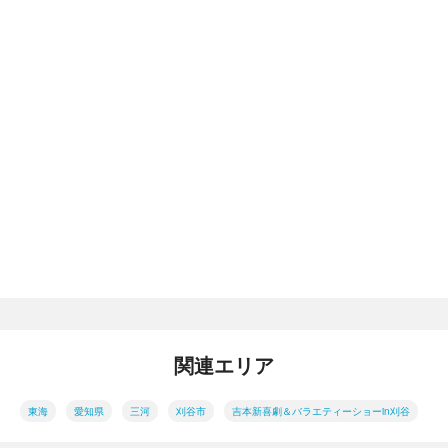
関連エリア
東海
愛知県
三河
刈谷市
吉本新喜劇＆バラエティーショーin刈谷