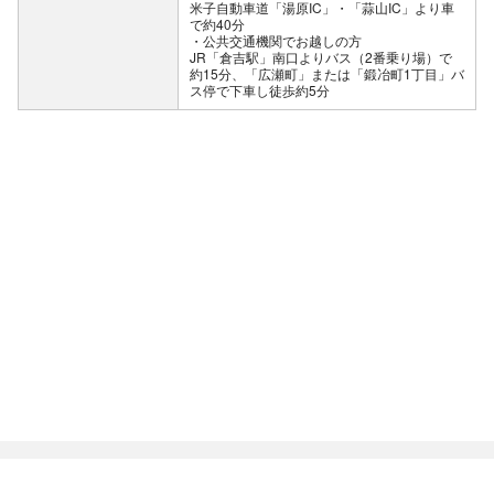
米子自動車道「湯原IC」・「蒜山IC」より車
で約40分
公共交通機関でお越しの方
JR「倉吉駅」南口よりバス（2番乗り場）で
約15分、「広瀬町」または「鍛冶町1丁目」バ
ス停で下車し徒歩約5分