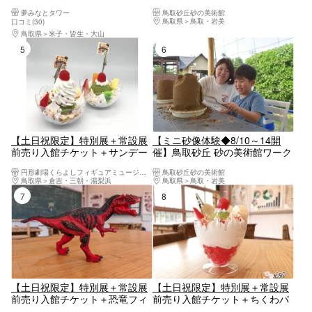
当日電子チケット
ークショップ
夢みなとタワー
鳥取砂丘砂の美術館
鳥取県
鳥取・岩美
口コミ(30)
鳥取県
米子・皆生・大山
5位
6位
【土日祝限定】特別展＋常設展
【ミニ砂像体験◆8/10～14開
前売り入館チケット＋サンデー
催】鳥取砂丘 砂の美術館ワーク
メモスタンド（食品サンプル）
ショップ
円形劇場くらよしフィギュアミュージアム
鳥取砂丘砂の美術館
づくり
鳥取県
倉吉・三朝・湯梨浜
鳥取県
鳥取・岩美
7位
8位
【土日祝限定】特別展＋常設展
【土日祝限定】特別展＋常設展
前売り入館チケット＋恐竜フィ
前売り入館チケット＋ちくわパ
ギュア塗装体験
フェ（食品サンプル）づくり