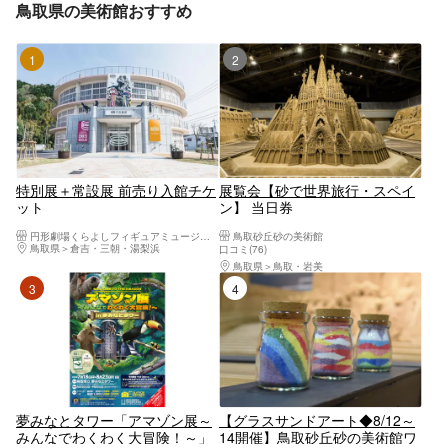
鳥取県の美術館おすすめ
1位
2位
特別展＋常設展 前売り入館チケ
展覧会【砂で世界旅行・スペイ
ット
ン】 当日券
円形劇場くらよしフィギュアミュージアム
鳥取砂丘砂の美術館
鳥取県
倉吉・三朝・湯梨浜
口コミ(76)
鳥取県
鳥取・岩美
3位
4位
夢みなとタワー「アマゾン展～
【グラスサンドアート◆8/12～
みんなでわくわく大冒険！～」
14開催】鳥取砂丘砂の美術館ワ