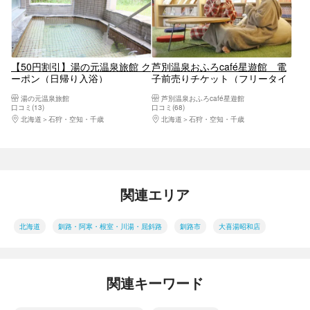
【50円割引】湯の元温泉旅館 ク
芦別温泉おふろcafé星遊館 電
ーポン（日帰り入浴）
子前売りチケット（フリータイ
ム＋タオルセット＋館内着）
湯の元温泉旅館
芦別温泉おふろcafé星遊館
口コミ(13)
口コミ(68)
北海道
石狩・空知・千歳
北海道
石狩・空知・千歳
関連エリア
北海道
釧路・阿寒・根室・川湯・屈斜路
釧路市
大喜湯昭和店
関連キーワード