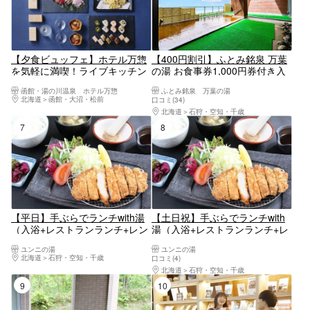
【夕食ビュッフェ】ホテル万惣
【400円割引】ふとみ銘泉 万葉
を気軽に満喫！ライブキッチン
の湯 お食事券1,000円券付き入
や郷土料理を心ゆくまでご堪能
館券
函館・湯の川温泉 ホテル万惣
ふとみ銘泉 万葉の湯
北海道
函館・大沼・松前
口コミ(34)
北海道
石狩・空知・千歳
7位
8位
【平日】手ぶらでランチwith湯
【土日祝】手ぶらでランチwith
（入浴+レストランランチ+レン
湯（入浴+レストランランチ+レ
タルタオル）
ンタルタオル）
ユンニの湯
ユンニの湯
北海道
石狩・空知・千歳
口コミ(4)
北海道
石狩・空知・千歳
9位
10位