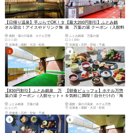
【日帰り温泉】手ぶらでOK！タ
【最大200円割引】ふとみ銘
オル貸出！アイスやドリンク無
泉 万葉の湯 クーポン（入館料
料提供！
＋浴衣＋タオルセット）
函館・湯の川温泉 ホテル万惣
ふとみ銘泉 万葉の湯
口コミ(2)
口コミ(30)
北海道
函館・大沼・松前
北海道
石狩・空知・千歳
3位
4位
【830円割引】ふとみ銘泉 万
【朝食ビュッフェ】ホテル万惣
葉の湯 クーポン（入館セット＋
を気軽に満喫！自分だけの「海
深夜料金＋朝食）
鮮丼」や焼き立てパン等多彩な
ふとみ銘泉 万葉の湯
函館・湯の川温泉 ホテル万惣
メニューを堪能
北海道
函館・大沼・松前
口コミ(7)
北海道
石狩・空知・千歳
5位
6位