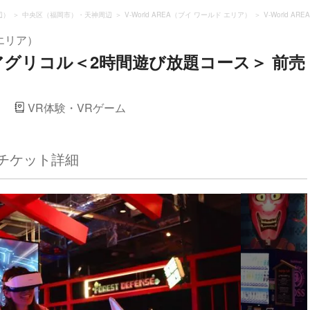
辺）
中央区（福岡市）・天神周辺
V-World AREA（ブイ ワールド エリア）
V-World 
 エリア）
ディ・アグリコル＜2時間遊び放題コース＞ 前売
）
VR体験・VRゲーム
チケット詳細