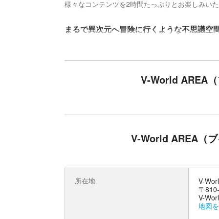
様々なコンテンツを2時間たっぷりとお楽しみい
まるで異次元へ冒険に行くような不思議空
「V-World AREA」では、和の雰囲気に彩
合わせ前方からくるブロックを両手の剣を使って
ットの穴をくぐり抜ける「ダイナマイトポーズ」、
V-World AR
「PHOTON BIKE（フォトンバイク）」など
の動きに合わせて映像が動いたり、まるでゲーム
ない遊びや思い出をご堪能ください♪
V-World ARE
所在地
V-Wo
〒810
V-Wor
地図を