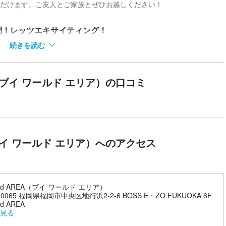
ただけます。ご友人とご家族とぜひお越しください！
間！レッツエキサイティング！
続きを読む
られた空間で、様々なバーチャルコンテンツが体験できます。爽快なリズムに
切り点数を稼ぐVR音楽ゲーム「ビートセイバー」や、迫りくるシルエ
360度の大迫力の映像でこれまでにない没入感を味わえる体験型VR
EA（ブイ ワールド エリア）の口コミ
、お子さまから大人の方まで幅広い年代の方にお楽しみいただけます！自分
の世界に体ごと入ったようなバーチャル空間を楽しめたり、ここにしか
A（ブイ ワールド エリア）へのアクセス
rld AREA（ブイ ワールド エリア）
-0065 福岡県福岡市中央区地行浜2-2-6 BOSS E・ZO FUKUOKA 6F
ld AREA
見る