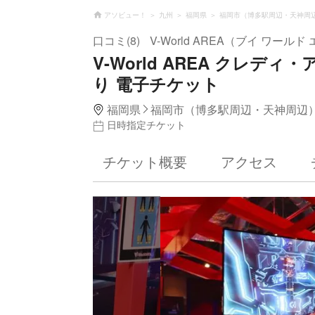
アソビュー！
九州
福岡県
福岡市（博多駅周辺・天神周
口コミ(8)
V-World AREA（ブイ ワールド
V-World AREA クレ
り 電子チケット
福岡県
福岡市（博多駅周辺・天神周辺
日時指定チケット
チケット概要
アクセス