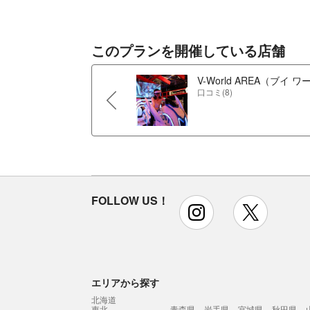
このプランを開催している店舗
V-World AREA（ブイ 
口コミ(8)
FOLLOW US！
instagram
x
エリアから探す
北海道
東北
青森県
岩手県
宮城県
秋田県