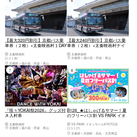
【最大320円割引】京都バス乗
【最大240円割引】京都バス乗
車券（２枚）×太秦映画村１DAY
車券（２枚）×太秦映画村ナイ
入村券 セット券
トタイム入村券 セット券
太秦映画村
太秦映画村
京都府
湯の花・丹波・美山
口コミ(6)
京都府
湯の花・丹波・美山
7位
8位
『怪々YOKAI祭2026』グッズ付
B126_★はしゃげるサマー！夏
き入村券
のフリーパス割 VS PARK イオ
ンモールKYOTO店
太秦映画村
VS PARK イオンモールKYOTO店
京都府
湯の花・丹波・美山
口コミ(7)
京都府
河原町・烏丸・大宮周辺