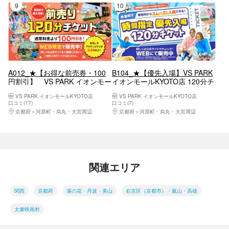
9位
10位
A012_★【お得な前売券・100
B104_★【優先入場】VS PARK
円割引】 VS PARK イオンモー
イオンモールKYOTO店 120分チ
ルKYOTO店
ケット
VS PARK イオンモールKYOTO店
VS PARK イオンモールKYOTO店
口コミ(17)
口コミ(7)
京都府
河原町・烏丸・大宮周辺
京都府
河原町・烏丸・大宮周辺
関連エリア
関西
京都府
湯の花・丹波・美山
右京区（京都市）・嵐山・高雄
太秦映画村