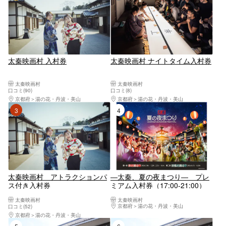
太秦映画村 入村券
太秦映画村 ナイトタイム入村券
太秦映画村
太秦映画村
口コミ(90)
口コミ(8)
京都府
湯の花・丹波・美山
京都府
湯の花・丹波・美山
3位
4位
太秦映画村 アトラクションパ
―太秦、夏の夜まつり― プレ
ス付き入村券
ミアム入村券（17:00-21:00）
太秦映画村
太秦映画村
京都府
湯の花・丹波・美山
口コミ(52)
京都府
湯の花・丹波・美山
5位
6位