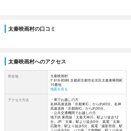
太秦映画村の口コミ
太秦映画村へのアクセス
太秦映画村
所在地
〒616-8586 京都府京都市右京区太秦東蜂岡町
10番地
地図を見る
車でお越しの方
アクセス方法
名神高速道路「京都東IC」から約40分。名神
高速道路「京都南IC」から約30分。
公共交通機関でお越しの方
地下鉄 東西線「太秦天神川」駅より徒歩12
分、JR「太秦」駅より徒歩5分、嵐電「太秦
広隆寺」駅より徒歩5分、嵐電「撮影所前」駅
より徒歩2分、バス停「太秦開町」駅より徒歩