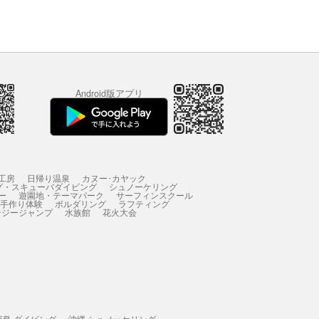
Android版アプリ
工房
日帰り温泉
カヌー･カヤック
グ・スキューバダイビング
シュノーケリング
ー
遊園地・テーマパーク
サーフィンスクール
 手作り体験
ボルダリング
ラフティング
ンジージャンプ
水族館
花火大会
垣島 ダイビング
沖縄 シュノーケリング