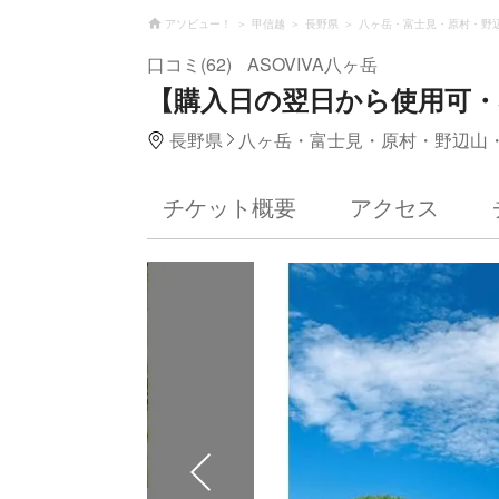
アソビュー！
甲信越
長野県
八ヶ岳・富士見・原村・野
口コミ(62)
ASOVIVA八ヶ岳
【購入日の翌日から使用可・5
長野県
八ヶ岳・富士見・原村・野辺山
チケット概要
アクセス