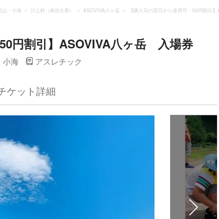
辺山・小海
川上村（南佐久郡）
ASOVIVA八ヶ岳
【購入日の翌日から使用可・50円割引】A
0円割引】ASOVIVA八ヶ岳 入場券
・小海
アスレチック
チケット詳細