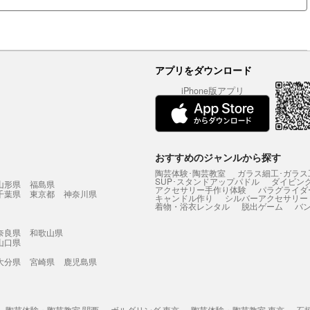
アプリをダウンロード
iPhone版アプリ
おすすめのジャンルから探す
陶芸体験･陶芸教室
ガラス細工･ガラス
SUP･スタンドアップパドル
ダイビン
山形県
福島県
アクセサリー手作り体験
パラグライダ
千葉県
東京都
神奈川県
キャンドル作り
シルバーアクセサリー
着物・浴衣レンタル
脱出ゲーム
バ
奈良県
和歌山県
山口県
大分県
宮崎県
鹿児島県
陶芸体験・陶芸教室 関西
ボルダリング 東京
陶芸体験・陶芸教室 東京
石