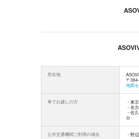
ASO
ASOV
所在地
ASOV
〒38
地図を
車でお越しの方
・東京
・名古
・佐久
分
公共交通機関ご利用の場合
・野辺