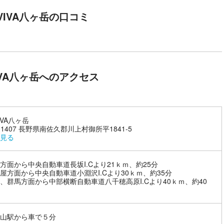
VIVA八ヶ岳の口コミ
IVA八ヶ岳へのアクセス
IVA八ヶ岳
4-1407 長野県南佐久郡川上村御所平1841-5
見る
方面から中央自動車道長坂I.Cより21ｋｍ、約25分
屋方面から中央自動車道小淵沢I.Cより30ｋｍ、約35分
、群馬方面から中部横断自動車道八千穂高原I.Cより40ｋｍ、約40
山駅から車で５分