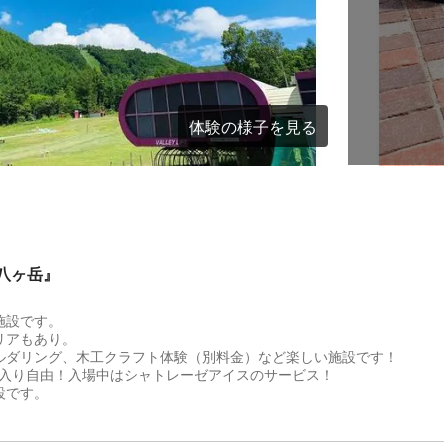
体験の様子を見る
A八ヶ岳』
施設です。
リアもあり。
ルダリング、木工クラフト体験（別料金）など楽しい施設です！
出入り自由！入場中はシャトレーゼアイスのサービス！
設です。