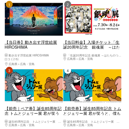
1位
2位
【当日券】動き出す浮世絵展
【当日料金】入場チケット「生
HIROSHIMA
誕20周年記念 銀魂展 ～はた
ちのつどい～」広島会場
動き出す浮世絵展 HIROSHIMA
「生誕20周年記念 銀魂展 ～はたちのつどい～」広島会場
広島県
広島・宮島
口コミ(15)
広島県
広島・宮島
3位
4位
【前売｜ペア券】誕生85周年記
【前売券】誕生85周年記念 トム
念 トムとジェリー展 君が笑う
とジェリー展 君が笑うと、僕も
と、僕も笑っちゃう
笑っちゃう
誕生85周年記念 トムとジェリー展 君が笑うと、僕も笑っちゃう（広島）
誕生85周年記念 トムとジェリー展 君が笑うと、僕も笑っちゃう（広島）
広島県
広島・宮島
広島県
広島・宮島