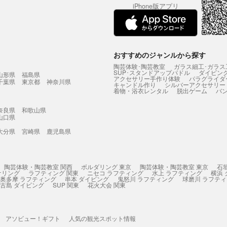
iPhone版アプリ
おすすめのジャンルから探す
陶芸体験･陶芸教室
ガラス細工･ガラス
SUP･スタンドアップパドル
ダイビン
山形県
福島県
アクセサリー手作り体験
パラグライダ
千葉県
東京都
神奈川県
キャンドル作り
シルバーアクセサリー
着物・浴衣レンタル
脱出ゲーム
バ
奈良県
和歌山県
山口県
大分県
宮崎県
鹿児島県
陶芸体験・陶芸教室 関西
ボルダリング 東京
陶芸体験・陶芸教室 東京
石
ケリング
ラフティング 関東
ニセコ ラフティング
水上 ラフティング
横浜
奥多摩 ラフティング
串本 ダイビング
鬼怒川 ラフティング
球磨川 ラフテ
古島 ダイビング
SUP 関東
花火大会 関東
アソビュー！ギフト
人気の観光スポット情報