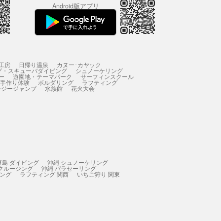
Android版アプリ
工房
日帰り温泉
カヌー･カヤック
グ・スキューバダイビング
シュノーケリング
ー
遊園地・テーマパーク
サーフィンスクール
 手作り体験
ボルダリング
ラフティング
ンジージャンプ
水族館
花火大会
垣島 ダイビング
沖縄 シュノーケリング
 クルージング
沖縄 パラセーリング
ィング
ラフティング 関西
いちご狩り 関東