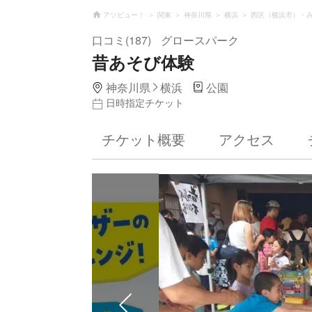
アソビュー！
関東
神奈川県
横浜
西区（横浜市）・
口コミ(187)
グロースパーク
昔あそび体験
神奈川県
横浜
公園
日時指定チケット
チケット概要
アクセス