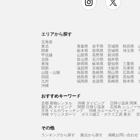
エリアから探す
北海道
東北
青森県
岩手県
宮城県
秋田県
関東
栃木県
群馬県
茨城県
埼玉県
甲信越
山梨県
長野県
新潟県
北陸
富山県
石川県
福井県
東海
静岡県
岐阜県
愛知県
三重県
関西
滋賀県
京都府
大阪府
兵庫県
山陰・山陽
鳥取県
島根県
岡山県
広島県
四国
徳島県
香川県
愛媛県
高知県
九州
福岡県
佐賀県
長崎県
熊本県
沖縄
おすすめキーワード
京都 着物レンタル
沖縄 ダイビング
日帰り温泉 関東
屋久島 ダイビング
関西 日帰り温泉
石垣島 シュノー
天草 イルカウォッチング
沖縄 ホエールウォッチング
沖縄 マリンスポーツ
ガラス細工・ガラス工房 東京
宮
その他
ランキングから探す
拠点から探す
掲載お問い合わせ