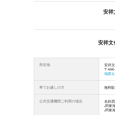
安祥
本多氏は安城譜代として、代々安城松平家に仕え
などの系譜類によると、本多氏は豊後国本多の助
本多氏はさまざまな系統に分かれていますが、今
本多忠勝の一族（中務大輔家）、小川（安城市小
では鬼作左と称された本多重次の作左衛門家、家
伊奈本多家について焦点を当てて紹介します。
本多氏に関わる様々な資料から、その活躍や一族
安祥文
所在地
安祥文
〒44
地図を
車でお越しの方
無料駐
公共交通機関ご利用の場合
名鉄西
JR東
JR東