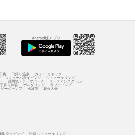
Android版アプリ
工房
日帰り温泉
カヌー･カヤック
グ・スキューバダイビング
シュノーケリング
ー
遊園地・テーマパーク
サーフィンスクール
 手作り体験
ボルダリング
ラフティング
ンジージャンプ
水族館
花火大会
垣島 ダイビング
沖縄 シュノーケリング