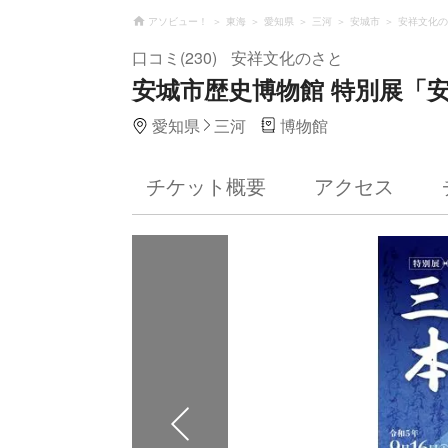
アソビュー！
東海
愛知県
三河
安城市
安祥文化の
口コミ(230)
安祥文化のさと
安城市歴史博物館 特別展「
愛知県
三河
博物館
チケット概要
アクセス