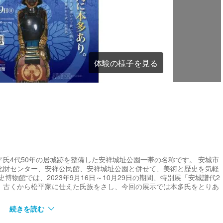
体験の様子を見る
氏4代50年の居城跡を整備した安祥城址公園一帯の名称です。 安城市
化財センター、安祥公民館、安祥城址公園と併せて、美術と歴史を気軽
物館では、2023年9月16日～10月29日の期間、特別展「安城譜代2
、古くから松平家に仕えた氏族をさし、今回の展示では本多氏をとりあ
続きを読む