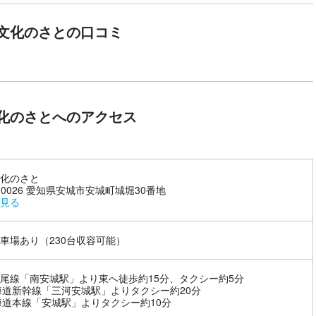
文化のさとの口コミ
、一族から多くの譜代大名や旗本家を出しました。『寛政重修諸家譜』
秀からはじまり、のちに尾張、三河と移ってきたと伝えられています。
回の特別展ではそのうち五家を取り上げます。徳川四天王の一人である
川町）で出生したとも伝えられる本多正信の一族はもとより、特に本展
康から田原城を与えられた豊後守家、さらに三河国伊奈を本拠地とした
の広がりをご覧ください。
化のさとへのアクセス
化のさと
6-0026 愛知県安城市安城町城堀30番地
見る
車場あり（230台収容可能）
尾線「南安城駅」より東へ徒歩約15分、タクシー約5分
海道新幹線「三河安城駅」よりタクシー約20分
海道本線「安城駅」よりタクシー約10分