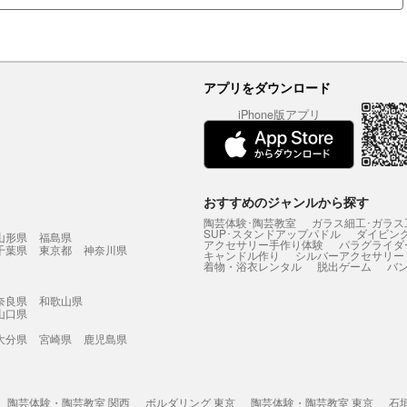
アプリをダウンロード
iPhone版アプリ
おすすめのジャンルから探す
陶芸体験･陶芸教室
ガラス細工･ガラス
SUP･スタンドアップパドル
ダイビン
山形県
福島県
アクセサリー手作り体験
パラグライダ
千葉県
東京都
神奈川県
キャンドル作り
シルバーアクセサリー
着物・浴衣レンタル
脱出ゲーム
バ
奈良県
和歌山県
山口県
大分県
宮崎県
鹿児島県
陶芸体験・陶芸教室 関西
ボルダリング 東京
陶芸体験・陶芸教室 東京
石