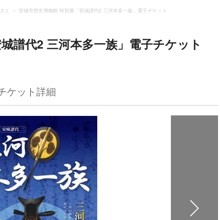
さと
安城市歴史博物館 特別展「安城譜代2 三河本多一族」電子チケット
安城譜代2 三河本多一族」電子チケット
チケット詳細