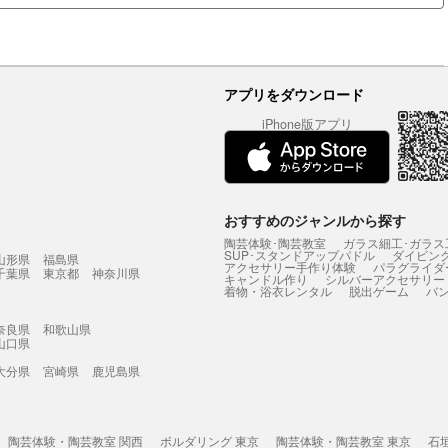
アプリをダウンロード
iPhone版アプリ
おすすめのジャンルから探す
陶芸体験･陶芸教室
ガラス細工･ガラス
SUP･スタンドアップパドル
ダイビン
山形県
福島県
アクセサリー手作り体験
パラグライダ
千葉県
東京都
神奈川県
キャンドル作り
シルバーアクセサリー
着物・浴衣レンタル
脱出ゲーム
バ
奈良県
和歌山県
山口県
大分県
宮崎県
鹿児島県
陶芸体験・陶芸教室 関西
ボルダリング 東京
陶芸体験・陶芸教室 東京
石