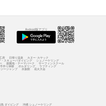
Android版アプリ
工房
日帰り温泉
カヌー･カヤック
グ・スキューバダイビング
シュノーケリング
ー
遊園地・テーマパーク
サーフィンスクール
 手作り体験
ボルダリング
ラフティング
ンジージャンプ
水族館
花火大会
垣島 ダイビング
沖縄 シュノーケリング