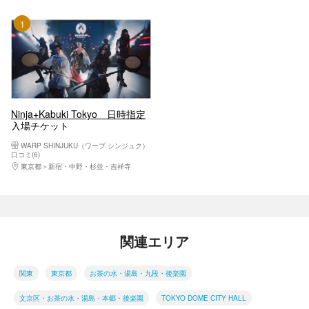
1位
Ninja+Kabuki Tokyo 日時指定
入場チケット
WARP SHINJUKU（ワープ シンジュク）
口コミ(6)
東京都
新宿・中野・杉並・吉祥寺
関連エリア
関東
東京都
お茶の水・湯島・九段・後楽園
文京区・お茶の水・湯島・本郷・後楽園
TOKYO DOME CITY HALL