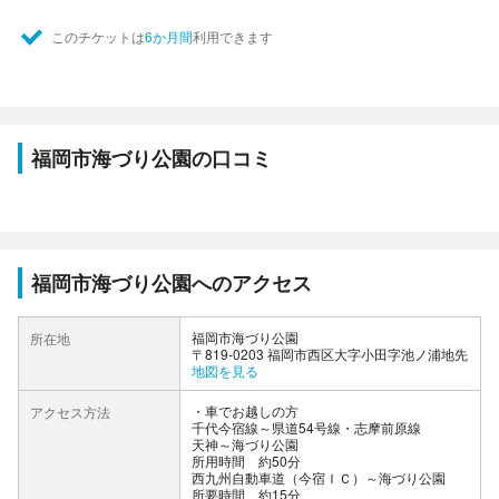
このチケットは
6か月間
利用できます
福岡市海づり公園の口コミ
福岡市海づり公園へのアクセス
福岡市海づり公園
所在地
〒819-0203 福岡市西区大字小田字池ノ浦地先
地図を見る
車でお越しの方
アクセス方法
千代今宿線～県道54号線・志摩前原線
天神～海づり公園
所用時間 約50分
西九州自動車道（今宿ＩＣ）～海づり公園
所要時間 約15分