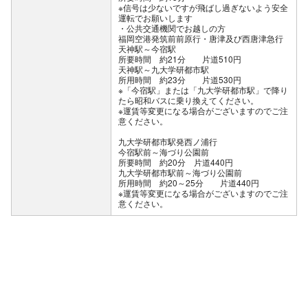
※信号は少ないですが飛ばし過ぎないよう安全
運転でお願いします
公共交通機関でお越しの方
福岡空港発筑前前原行・唐津及び西唐津急行
天神駅～今宿駅
所要時間 約21分 片道510円
天神駅～九大学研都市駅
所用時間 約23分 片道530円
※「今宿駅」または「九大学研都市駅」で降り
たら昭和バスに乗り換えてください。
※運賃等変更になる場合がございますのでご注
意ください。
九大学研都市駅発西ノ浦行
今宿駅前～海づり公園前
所要時間 約20分 片道440円
九大学研都市駅前～海づり公園前
所用時間 約20～25分 片道440円
※運賃等変更になる場合がございますのでご注
意ください。