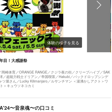
体験の様子を見る
0年目！大感謝祭
獄門同好会／岡崎体育／ORANGE RANGE／クジラ夜の街／クリープハイプ／SAK
球／超能力戦士ドリアン／帝国喫茶／Hakubi／バックドロップシンデ
シャツ屋さん／Lucky Kilimanjaro／ルサンチマン ＜湯沸かしアクト＞ワ
りアクト＞キュウソネコカミ
MA'24〜⾳泉魂〜の口コミ