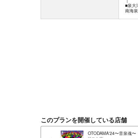
｜
■泉大
南海泉
このプランを開催している店舗
OTODAMA'24〜⾳泉魂〜