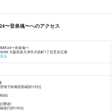
A'24〜⾳泉魂〜へのアクセス
AMA'24〜⾳泉魂〜
5-0056 大阪府泉大津市夕凪町1丁目芝生広場
見る
阪
営地下鉄御堂筋線[約15分]
(経由)
ば(難波)
線急行[約19分]