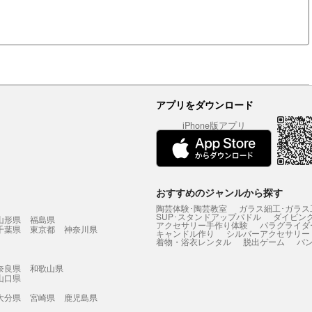
アプリをダウンロード
iPhone版アプリ
おすすめのジャンルから探す
陶芸体験･陶芸教室
ガラス細工･ガラス
SUP･スタンドアップパドル
ダイビン
山形県
福島県
アクセサリー手作り体験
パラグライダ
千葉県
東京都
神奈川県
キャンドル作り
シルバーアクセサリー
着物・浴衣レンタル
脱出ゲーム
バ
奈良県
和歌山県
山口県
大分県
宮崎県
鹿児島県