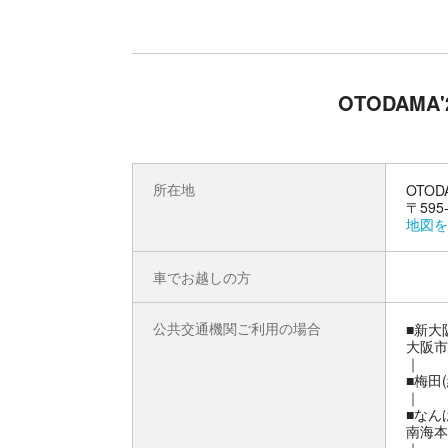
OTODAM
所在地
OTOD
〒59
地図を
車でお越しの方
公共交通機関ご利用の場合
■新大
大阪市
｜
■梅田
｜
■なん
南海本