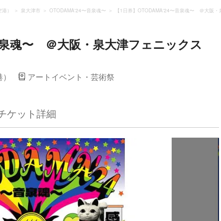
空港）
泉大津市
OTODAMA'24〜⾳泉魂〜
【1日券】OTODAMA'24〜⾳泉魂〜 ＠大阪
4〜⾳泉魂〜 ＠大阪・泉大津フェニックス
港）
アートイベント・芸術祭
チケット詳細