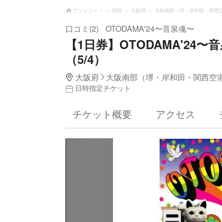
アソビュー！
関西
大阪府
大阪南部（堺・岸和田・関西
口コミ(2)
OTODAMA'24〜⾳泉魂〜
【1日券】OTODAMA'2
（5/4）
大阪府
大阪南部（堺・岸和田・関西空
日時指定チケット
チケット概要
アクセス