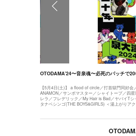
OTODAMA’24〜音泉魂〜必死のパッチで2
【5月4日(土)】 a flood of circle／打首
ANAMON／サンボマスター／シャイトープ／四星
レラ／フレデリック／My Hair is Bad／ヤバイT
タナベシンゴ(THE BOYS&GIRLS) ＜湯上が
OTODA