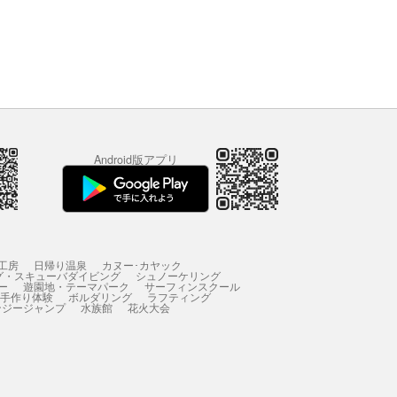
Android版アプリ
工房
日帰り温泉
カヌー･カヤック
グ・スキューバダイビング
シュノーケリング
ー
遊園地・テーマパーク
サーフィンスクール
 手作り体験
ボルダリング
ラフティング
ンジージャンプ
水族館
花火大会