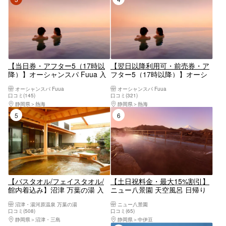
【当日券・アフター5（17時以
【翌日以降利用可・前売券・ア
降）】オーシャンスパ Fuua 入
フター5（17時以降）】オーシ
館料
ャンスパ Fuua 入館料
オーシャンスパ Fuua
オーシャンスパ Fuua
口コミ(145)
口コミ(321)
静岡県
熱海
静岡県
熱海
5位
6位
【バスタオル/フェイスタオル/
【土日祝料金・最大15%割引】
館内着込み】沼津 万葉の湯 入
ニュー八景園 天空風呂 日帰り
館クーポン
入浴券
沼津・湯河原温泉 万葉の湯
ニュー八景園
口コミ(508)
口コミ(65)
静岡県
沼津・三島
静岡県
中伊豆