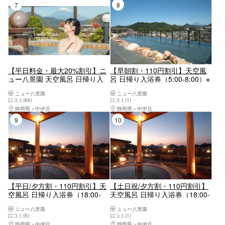
7位
8位
【平日料金・最大20%割引】ニ
【早朝割・110円割引】天空風
ュー八景園 天空風呂 日帰り入
呂 日帰り入浴券（5:00-8:00）※
浴券
平日土日祝利用可能
ニュー八景園
ニュー八景園
口コミ(66)
口コミ(1)
静岡県
中伊豆
静岡県
中伊豆
9位
10位
【平日/夕方割・110円割引】天
【土日祝/夕方割・110円割引】
空風呂 日帰り入浴券（18:00-
天空風呂 日帰り入浴券（18:00-
23:00）
23:00）
ニュー八景園
ニュー八景園
口コミ(5)
口コミ(1)
静岡県
中伊豆
静岡県
中伊豆