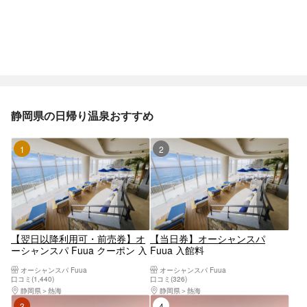
静岡県の日帰り温泉おすすめ
1位
2位
【翌日以降利用可・前売券】オ
【当日券】オーシャンスパ
ーシャンスパ Fuua クーポン 入
Fuua 入館料
館料
オーシャンスパ Fuua
オーシャンスパ Fuua
口コミ(1,440)
口コミ(326)
静岡県
熱海
静岡県
熱海
3位
4位