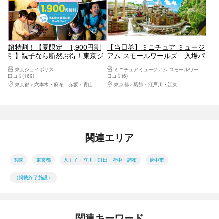
超特割！【夏限定！1,900円割
【当日券】ミニチュア ミュージ
引】親子なら断然お得！東京ジ
アム スモールワールズ 入場パ
ョイポリス 親子ペアパスポート
スポート
東京ジョイポリス
ミニチュアミュージアム スモールワールズ
口コミ(169)
口コミ(6)
東京都
六本木・麻布・赤坂・青山
東京都
葛飾・江戸川・江東
関連エリア
関東
東京都
八王子・立川・町田・府中・調布
府中市
（掲載終了施設）
関連キーワード