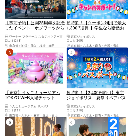
【事前予約】公開25周年を記念
超特割！【クーポン利用で最大
したイベント「ホグワーツから
1,300円割引】学生なら断然お
の招待状」を開催中！ワーナー
得！東京ジョイポリス 学割キャ
ワーナー ブラザース スタジオツアー東京 - メイキング・オブ・ハリー・ポッター
東京ジョイポリス
ブラザース スタジオツアー東京
ンパスポート！
口コミ(218)
口コミ(205)
– メイキング・オブ・ハリー・
東京都
池袋・目白・板橋・赤羽
東京都
六本木・麻布・赤坂・青山
ポッター
3位
4位
【東京】うんこミュージアム
超特割！【2,400円割引】東京
TOKYO WEB入場チケット
ジョイポリス 夏祭りペアパス
ポート（大人2名分）
うんこミュージアム TOKYO
東京ジョイポリス
口コミ(281)
口コミ(218)
東京都
六本木・麻布・赤坂・青山
東京都
六本木・麻布・赤坂・青山
5位
6位