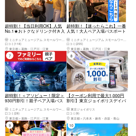
超特割！【当日利用OK】人気
超特割！【迷ったらこれ】一番
No.1★おトクなドリンク付き入
人気！大人ペア入場パスポート
場パスポート
ミニチュアミュージアム スモールワールズ
ミニチュアミュージアム スモールワールズ
口コミ(118)
口コミ(255)
東京都
葛飾・江戸川・江東
東京都
葛飾・江戸川・江東
7位
8位
超特割！＜アソビュー！限定＞
【クーポン利用で最大1,000円
930円割引！親子ペア入場パス
割引】東京ジョイポリスデイパ
ポート
スポート（入場＋アトラクショ
ミニチュアミュージアム スモールワールズ
東京ジョイポリス
ン1日乗り放題）
口コミ(28)
口コミ(9)
東京都
葛飾・江戸川・江東
東京都
六本木・麻布・赤坂・青山
9位
10位