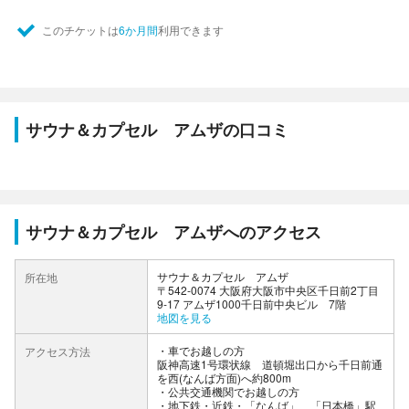
このチケットは
6か月間
利用できます
サウナ＆カプセル アムザの口コミ
サウナ＆カプセル アムザへのアクセス
サウナ＆カプセル アムザ
所在地
〒542-0074 大阪府大阪市中央区千日前2丁目
9-17 アムザ1000千日前中央ビル 7階
地図を見る
車でお越しの方
アクセス方法
阪神高速1号環状線 道頓堀出口から千日前通
を西(なんば方面)へ約800m
公共交通機関でお越しの方
・地下鉄・近鉄・「なんば」、「日本橋」駅