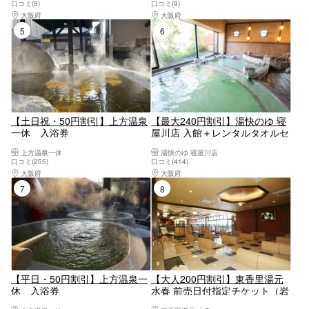
口コミ(8)
口コミ(9)
時間休憩プラン＞
大阪府
大阪南部（堺・岸和田・関西空港）
大阪府
大阪南部（堺・岸和田・関西空港）
5位
6位
【土日祝・50円割引】上方温泉
【最大240円割引】湯快のゆ 寝
一休 入浴券
屋川店 入館＋レンタルタオルセ
ット
上方温泉一休
湯快のゆ 寝屋川店
口コミ(255)
口コミ(414)
大阪府
大阪駅・梅田駅・福島・淀屋橋・本町
大阪府
大阪東部（寝屋川・守口・門真・東大
7位
8位
【平日・50円割引】上方温泉一
【大人200円割引】東香里湯元
休 入浴券
水春 前売日付指定チケット（岩
盤浴＋入浴料＋タオルセット）