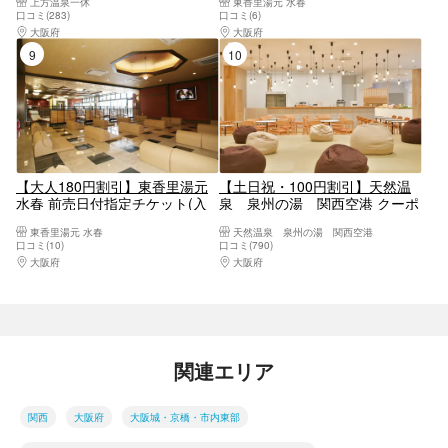
上方温泉一休
東香里湯元 水春
口コミ(283)
口コミ(6)
大阪府
大阪駅・梅田駅・福島・淀屋橋・本町
大阪府
大阪東部（寝屋川・守口・門真・東大
9位
10位
【大人180円割引】東香里湯元
【土日祝・100円割引】天然温
水春 前売日付指定チケット(入
泉 泉州の湯 関西空港 クーポ
浴料+タオルセット)
ン（タオル無し）
東香里湯元 水春
天然温泉 泉州の湯 関西空港
口コミ(10)
口コミ(790)
大阪府
大阪東部（寝屋川・守口・門真・東大阪）
大阪府
大阪南部（堺・岸和田・関西空港）
関連エリア
関西
大阪府
大阪城・京橋・市内東部