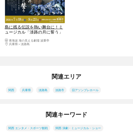
島に残る伝説を熱い舞台に！ミ
ュージカル「淡路の月に誓う」
青海波 海の見える劇場 波乗亭
兵庫県
淡路島
関連エリア
関西
兵庫県
淡路島
淡路市
旧アソンブレホール
関連キーワード
関西 エンタメ・スポーツ観戦
関西 演劇・ミュージカル・ショー